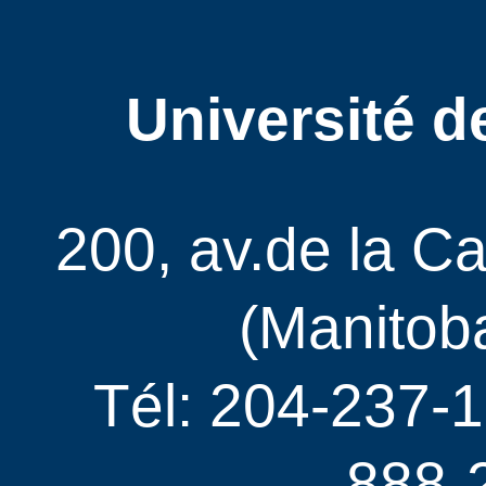
Université d
200, av.de la C
(Manitob
Tél: 204-237-1
888-