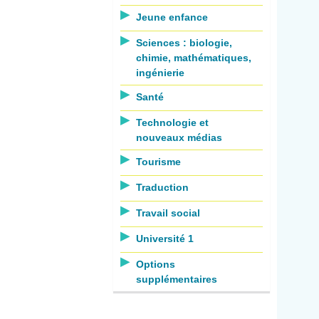
Jeune enfance
Sciences : biologie,
chimie, mathématiques,
ingénierie
Santé
Technologie et
nouveaux médias
Tourisme
Traduction
Travail social
Université 1
Options
supplémentaires