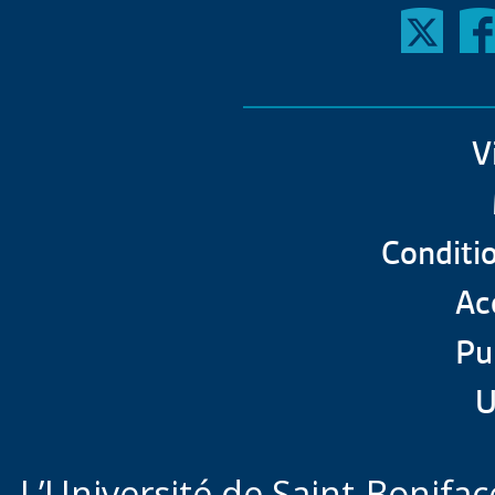
V
Conditio
Acc
Pu
U
L’Université de Saint-Boniface