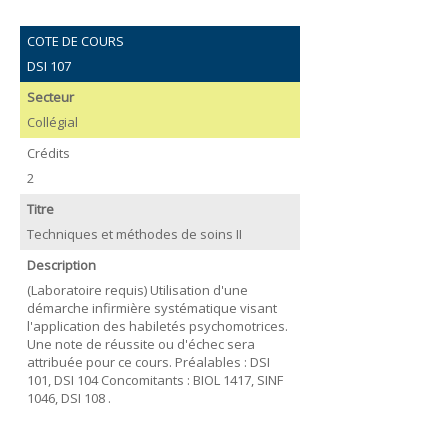
COTE DE COURS
DSI 107
Secteur
Collégial
Crédits
2
Titre
Techniques et méthodes de soins II
Description
(Laboratoire requis) Utilisation d'une
démarche infirmière systématique visant
l'application des habiletés psychomotrices.
Une note de réussite ou d'échec sera
attribuée pour ce cours. Préalables : DSI
101, DSI 104 Concomitants : BIOL 1417, SINF
1046, DSI 108 .