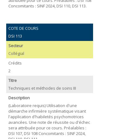
attribuée pour ce cours. Préalables : DSI 108
Concomitants : SINF 2024, DSI 110, DSI 113.
COTE DE COURS
DSI 113
Secteur
Collégial
Crédits
2
Titre
Techniques et méthodes de soins III
Description
(Laboratoire requis) Utilisation d'une
démarche infirmière systématique visant
l'application d'habiletés psychomotrices
avancées. Une note de réussite ou d'échec
sera attribuée pour ce cours. Préalables :
DSI 107, DSI 108 Concomitants : SINF 2024,
DSI 110, DSI 111.