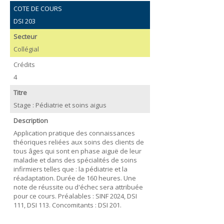
COTE DE COURS
DSI 203
Secteur
Collégial
Crédits
4
Titre
Stage : Pédiatrie et soins aigus
Description
Application pratique des connaissances
théoriques reliées aux soins des clients de
tous âges qui sont en phase aiguë de leur
maladie et dans des spécialités de soins
infirmiers telles que : la pédiatrie et la
réadaptation. Durée de 160 heures. Une
note de réussite ou d'échec sera attribuée
pour ce cours. Préalables : SINF 2024, DSI
111, DSI 113. Concomitants : DSI 201.