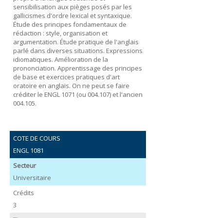
sensibilisation aux pièges posés par les
gallicismes d'ordre lexical et syntaxique.
Étude des principes fondamentaux de
rédaction : style, organisation et
argumentation. Étude pratique de l'anglais
parlé dans diverses situations. Expressions
idiomatiques. Amélioration de la
prononciation. Apprentissage des principes
de base et exercices pratiques d'art
oratoire en anglais. On ne peut se faire
créditer le ENGL 1071 (ou 004.107) et l'ancien
004.105.
COTE DE COURS
ENGL 1081
Secteur
Universitaire
Crédits
3