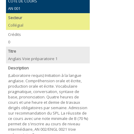
COTE DE COURS
AN 001
Secteur
Collégial
Crédits
0
Titre
Anglais Voie préparatoire 1
Description
(Laboratoire requis) Initiation à la langue
anglaise. Compréhension orale et écrite,
production orale et écrite. Vocabulaire
pragmatique, conversation, syntaxe de
base, prononciation. Quatre heures de
cours et une heure et demie de travaux
dirigés obligatoires par semaine. Admission
sur recommandation du SPL. La réussite de
ce cours avec une note minimale de B (70 %)
permet de s'inscrire au cours de niveau
intermédiaire, AN 002/ENGL 0021 Voie