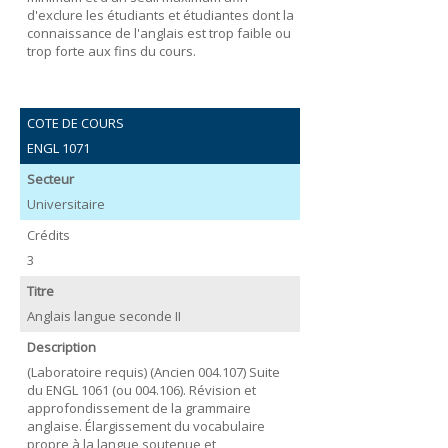
d'exclure les étudiants et étudiantes dont la
connaissance de l'anglais est trop faible ou
trop forte aux fins du cours.
COTE DE COURS
ENGL 1071
Secteur
Universitaire
Crédits
3
Titre
Anglais langue seconde II
Description
(Laboratoire requis) (Ancien 004.107) Suite
du ENGL 1061 (ou 004.106). Révision et
approfondissement de la grammaire
anglaise. Élargissement du vocabulaire
propre à la langue soutenue et