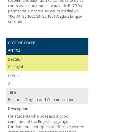
recommandation du SPL. La réussite de ce
cours avec une note minimale de B (70 %)
permet de s'inscrire au cours crédité AN
106/ ANGL 1065/ENGL 1061 Anglais langue
seconde I.
COTE DE COURS
AN 102
Secteur
Collégial
Crédits
3
Titre
Business English and Communication I
Description
For students who possess a good
command of the English language.
Fundamental principles of effective written
communication. Emphasis is placed on