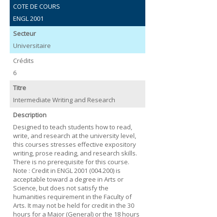
COTE DE COURS
ENGL 2001
Secteur
Universitaire
Crédits
6
Titre
Intermediate Writing and Research
Description
Designed to teach students how to read,
write, and research at the university level,
this courses stresses effective expository
writing, prose reading, and research skills.
There is no prerequisite for this course.
Note : Credit in ENGL 2001 (004.200) is
acceptable toward a degree in Arts or
Science, but does not satisfy the
humanities requirement in the Faculty of
Arts. It may not be held for credit in the 30
hours for a Major (General) or the 18 hours