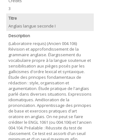
Crédits
3
Titre
Anglais langue seconde I
Description
(Laboratoire requis) (Ancien 004.106)
Révision et approfondissement de la
grammaire anglaise. Élargissement du
vocabulaire propre à la langue soutenue et
sensibilisation aux pièges posés par les
gallicismes d'ordre lexical et syntaxique.
Étude des principes fondamentaux de
rédaction : style, organisation et
argumentation. Étude pratique de l'anglais
parlé dans diverses situations. Expressions
idiomatiques. Amélioration de la
prononciation. Apprentissage des principes
de base et exercices pratiques d'art
oratoire en anglais. On ne peut se faire
créditer le ENGL 1061 (ou 004.106) et l'ancien
004.104. Préalable : Réussite du test de
classement. Ce test est assorti d'un seuil
minimum et d'un seuil maximum afin