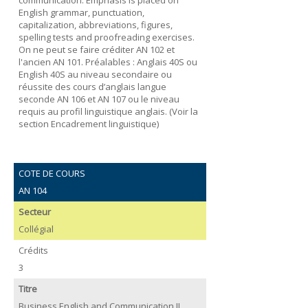
English grammar, punctuation,
capitalization, abbreviations, figures,
spelling tests and proofreading exercises.
On ne peut se faire créditer AN 102 et
l'ancien AN 101. Préalables : Anglais 40S ou
English 40S au niveau secondaire ou
réussite des cours d’anglais langue
seconde AN 106 et AN 107 ou le niveau
requis au profil linguistique anglais. (Voir la
section Encadrement linguistique)
COTE DE COURS
AN 104
Secteur
Collégial
Crédits
3
Titre
Business English and Communication II