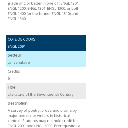
grade of C or better in one of : ENGL 1201,
ENGL 1200, ENGL 1301, ENGL 1300, or both
ENGL 1400 (or the former ENGL 1310) and
ENGL 1340.
COTE DE COURS
ENGL 2091
Secteur
Universitaire
Crédits
6
Titre
Literature of the Seventeenth Century
Description
A survey of poetry, prose and drama by
major and minor writers in historical
context. Students may not hold credit for
ENGL 2091 and ENGL 2090. Prerequisite : a