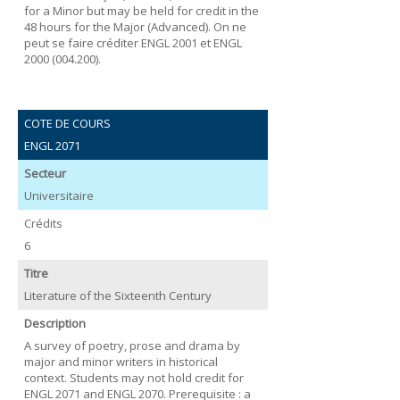
for a Minor but may be held for credit in the
48 hours for the Major (Advanced). On ne
peut se faire créditer ENGL 2001 et ENGL
2000 (004.200).
COTE DE COURS
ENGL 2071
Secteur
Universitaire
Crédits
6
Titre
Literature of the Sixteenth Century
Description
A survey of poetry, prose and drama by
major and minor writers in historical
context. Students may not hold credit for
ENGL 2071 and ENGL 2070. Prerequisite : a