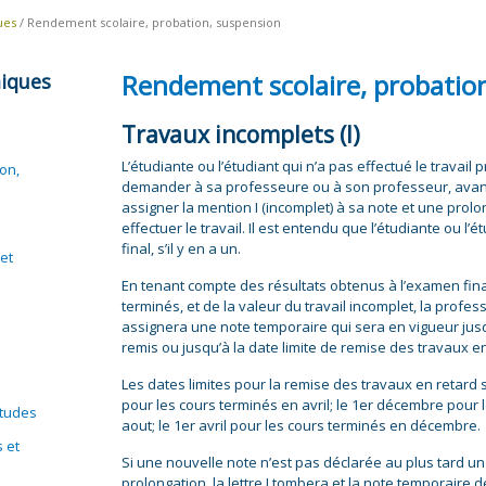
ues
/ Rendement scolaire, probation, suspension
Rendement scolaire, probatio
iques
Travaux incomplets (I)
L’étudiante ou l’étudiant qui n’a pas effectué le travail 
on,
demander à sa professeure ou à son professeur, avant l
assigner la mention I (incomplet) à sa note et une prol
effectuer le travail. Il est entendu que l’étudiante ou l’
final, s’il y en a un.
et
En tenant compte des résultats obtenus à l’examen fina
terminés, et de la valeur du travail incomplet, la profe
assignera une note temporaire qui sera en vigueur jusqu’
remis ou jusqu’à la date limite de remise des travaux en
Les dates limites pour la remise des travaux en retard s
pour les cours terminés en avril; le 1er décembre pour 
études
aout; le 1er avril pour les cours terminés en décembre.
s et
Si une nouvelle note n’est pas déclarée au plus tard un 
prolongation, la lettre I tombera et la note temporaire d