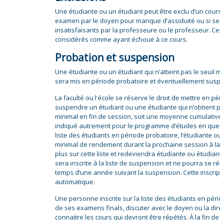
Une étudiante ou un étudiant peut être exclu d’un cours
examen par le doyen pour manque d’assiduité ou si se
insatisfaisants par la professeure ou le professeur. Ce
considérés comme ayant échoué à ce cours.
Probation et suspension
Une étudiante ou un étudiant qui n’atteint pas le seu
sera mis en période probatoire et éventuellement sus
La faculté ou l'école se réserve le droit de mettre en p
suspendre un étudiant ou une étudiante qui n’obtient 
minimal en fin de session, soit une moyenne cumulative
indiqué autrement pour le programme d’études en questi
liste des étudiants en période probatoire, l’étudiante ou 
minimal de rendement durant la prochaine session à laque
plus sur cette liste et redeviendra étudiante ou étudian
sera inscrite à la liste de suspension et ne pourra se r
temps d’une année suivant la suspension. Cette inscri
automatique.
Une personne inscrite sur la liste des étudiants en péri
de ses examens finals, discuter avec le doyen ou la d
connaitre les cours qui devront être répétés. À la fin