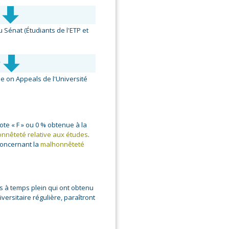
s
 Sénat (Étudiants de l'ETP et
s
e on Appeals de l'Université
ote « F » ou 0 % obtenue à la
nnêteté relative aux études
.
 concernant la
malhonnêteté
s à temps plein qui ont obtenu
ersitaire régulière, paraîtront