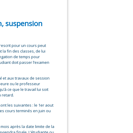
n, suspension
prescrit pour un cours peut
a fin des classes, de lui
ongation de temps pour
étudiant doit passer l’examen
l et aux travaux de session
sseure ou le professeur
à ce que le travail lui soit
 retard.
ont les suivantes : le 1er aout
les cours terminés en juin ou
mois après la date limite de la
eviendra finale. L’étudiante ou