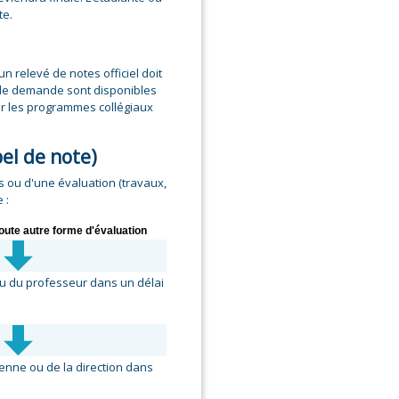
te.
n relevé de notes officiel doit
e demande sont disponibles
ur les programmes collégiaux
el de note)
s ou d'une évaluation (travaux,
 :
oute autre forme d'évaluation
s
ou du professeur dans un délai
s
enne ou de la direction dans