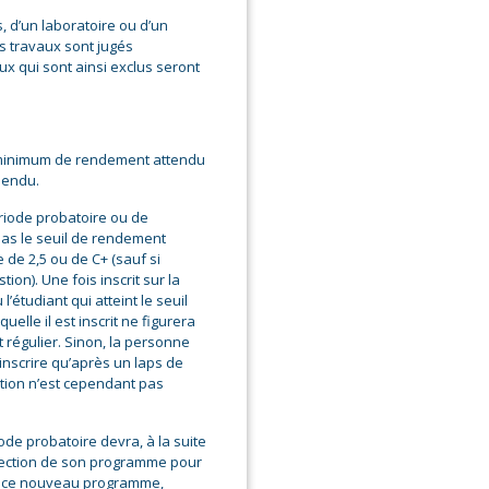
, d’un laboratoire ou d’un
s travaux sont jugés
ux qui sont ainsi exclus seront
il minimum de rendement attendu
pendu.
ériode probatoire ou de
pas le seuil de rendement
 de 2,5 ou de C+ (sauf si
on). Une fois inscrit sur la
l’étudiant qui atteint le seuil
lle il est inscrit ne figurera
t régulier. Sinon, la personne
éinscrire qu’après un laps de
ption n’est cependant pas
ode probatoire devra, à la suite
irection de son programme pour
 de ce nouveau programme,