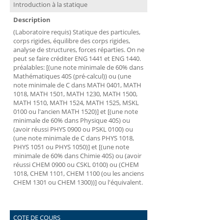
Introduction à la statique
Description
(Laboratoire requis) Statique des particules,
corps rigides, équilibre des corps rigides,
analyse de structures, forces réparties. On ne
peut se faire créditer ENG 1441 et ENG 1440.
préalables: [(une note minimale de 60% dans
Mathématiques 40S (pré-calcul)) ou (une
note minimale de C dans MATH 0401, MATH
1018, MATH 1501, MATH 1230, MATH 1500,
MATH 1510, MATH 1524, MATH 1525, MSKL
0100 ou l'ancien MATH 1520)] et [(une note
minimale de 60% dans Physique 40S) ou
(avoir réussi PHYS 0900 ou PSKL 0100) ou
(une note minimale de C dans PHYS 1018,
PHYS 1051 ou PHYS 1050)] et [(une note
minimale de 60% dans Chimie 40S) ou (avoir
réussi CHEM 0900 ou CSKL 0100) ou (CHEM
1018, CHEM 1101, CHEM 1100 (ou les anciens
CHEM 1301 ou CHEM 1300))] ou l'équivalent.
COTE DE COURS