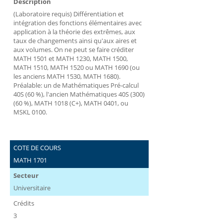
Description
(Laboratoire requis) Différentiation et
intégration des fonctions élémentaires avec
application à la théorie des extrêmes, aux
taux de changements ainsi qu'aux aires et
aux volumes. On ne peut se faire créditer
MATH 1501 et MATH 1230, MATH 1500,
MATH 1510, MATH 1520 ou MATH 1690 (ou
les anciens MATH 1530, MATH 1680).
Préalable: un de Mathématiques Pré-calcul
40S (60 %), l'ancien Mathématiques 40S (300)
(60 %), MATH 1018 (C+), MATH 0401, ou
MSKL 0100.
COTE DE COURS
MATH 1701
Secteur
Universitaire
Crédits
3