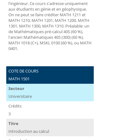
l'ingénieur. Ce cours s'adresse uniquement
aux étudiants en génie et en géophysique.
On ne peut se faire créditer MATH 1211 et
MATH 1210, MATH 1201, MATH 1200, MATH
1301, MATH 1300, MATH 1310. Préalable: un
de Mathématiques pré-calcul 40S (60 %),
l'ancien Mathématiques 40S (300) (60 %),
MATH 1018 (C+), MSKL 0100 (60 %), ou MATH
0401.
COTE DE COURS
MATH 1501
Secteur
Universitaire
Crédits
3
Titre
Introduction au calcul