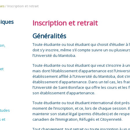
ues
/ Inscription et retrait
Inscription et retrait
iques
Généralités
Toute étudiante ou tout étudiant qui choisit d’étudier à 
on,
doit s’y inscrire, même s’il compte suivre un ou plusieu
l’Université du Manitoba.
Toute étudiante ou tout étudiant qui veut s’inscrire à un
et
mais dont l’établissement d’appartenance est l’Univers
établissement affilié à l’Université du Manitoba, doit s’
établissement d’appartenance. Dans un tel cas, les frai
l’Université de Saint-Boniface qui offre les cours et le
son établissement d’appartenance.
Toute étudiante ou tout étudiant international doit pré
moment de l’inscription, et ce, lors de chaque session. I
études
maintenir son statut légal (permis d’études) et de respe
s et
canadien de l’Immigration, Réfugiés et Citoyenneté.
Tout changement, tout retrait ou toute inscription à un 