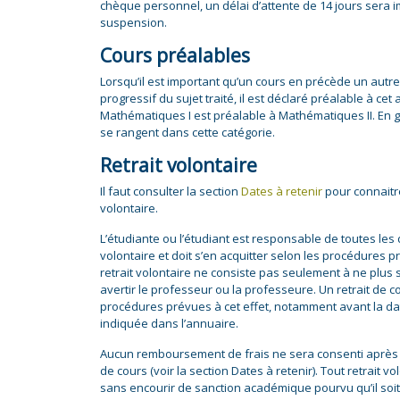
chèque personnel, un délai d’attente de 14 jours sera i
suspension.
Cours préalables
Lorsqu’il est important qu’un cours en précède un aut
progressif du sujet traité, il est déclaré préalable à ce
Mathématiques I est préalable à Mathématiques II. En gé
se rangent dans cette catégorie.
Retrait volontaire
Il faut consulter la section
Dates à retenir
pour connaitre
volontaire.
L’étudiante ou l’étudiant est responsable de toutes les
volontaire et doit s’en acquitter selon les procédures p
retrait volontaire ne consiste pas seulement à ne plus
avertir le professeur ou la professeure. Un retrait de co
procédures prévues à cet effet, notamment avant la dat
indiquée dans l’annuaire.
Aucun remboursement de frais ne sera consenti après 
de cours (voir la section Dates à retenir). Tout retrait v
sans encourir de sanction académique pourvu qu’il soit f