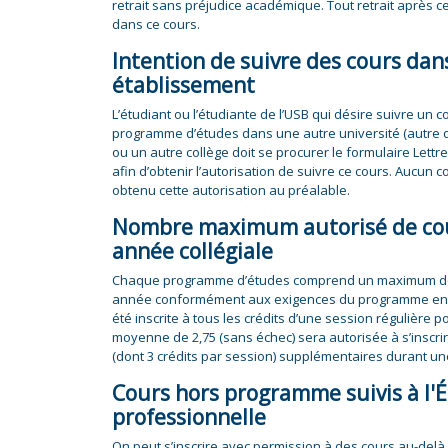
retrait sans préjudice académique. Tout retrait après c
dans ce cours.
Intention de suivre des cours dan
établissement
L’étudiant ou l’étudiante de l’USB qui désire suivre un 
programme d’études dans une autre université (autre q
ou un autre collège doit se procurer le formulaire Lettr
afin d’obtenir l’autorisation de suivre ce cours. Aucun 
obtenu cette autorisation au préalable.
Nombre maximum autorisé de co
année collégiale
Chaque programme d’études comprend un maximum de 
année conformément aux exigences du programme en 
été inscrite à tous les crédits d’une session régulière 
moyenne de 2,75 (sans échec) sera autorisée à s’inscri
(dont 3 crédits par session) supplémentaires durant u
Cours hors programme suivis à l'É
professionnelle
On peut s’inscrire avec permission à des cours au-del