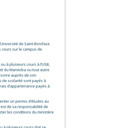
l’Université de Saint-Boniface
rs cours sur le campus de
 ou à plusieurs cours à l’USB,
ité du Manitoba ou tout autre
inscrire auprès de son
s de scolarité sont payés à
s frais d’appartenance payés à
senter un permis d’études au
l est de sa responsabilité de
cter les conditions du ministère
ou à plusieurs cours doit se