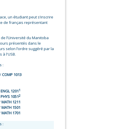
ce, un étudiant peut s’inscrire
nce de français représentant
 de l’Université du Manitoba
ours présentés dans le
rs selon l’ordre suggéré par la
s à l'USB.
 :
/
COMP 1013
1
/
ENGL 1201
2
/
PHYS 1051
/
MATH 1211
/
MATH 1501
/
MATH 1701
 :