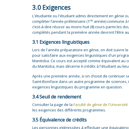
3.0 Exigences
L'étudiante ou l'étudiant admis directement en génie ou i
re
compléter l’année préliminaire (1
année) commune à t
c’est-à-dire réussir au moins huit (8) cours parmi les do
complétés pendant la première année devront l’être a
3.1 Exigences linguistiques
Lors de l'année préparatoire en génie, on doit suivre l
pour satisfaire aux exigences linguistiques d'un progr
Manitoba. Ce cours est accepté comme équivalent au co
du Manitoba, mais décerne 6 crédits à l'étudiant au lieu
Après une première année, si on choisit de continuer se
Saint‑Boniface dans un autre programme de sciences, i
exigences linguistiques du programme en question.
3.4 Seuil de rendement
Consulter la page de la
Faculté de génie de l'Universit
les exigences des différents programmes.
3.5 Équivalence de crédits
Les personnes intéressées à effectuer une équivalence