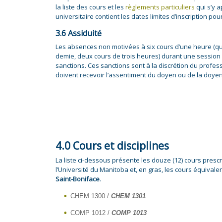
la liste des cours et les
règlements particuliers
qui s’y a
universitaire contient les dates limites d’inscription po
3.6 Assiduité
Les absences non motivées à six cours d’une heure (qu
demie, deux cours de trois heures) durant une session
sanctions. Ces sanctions sont à la discrétion du profes
doivent recevoir l’assentiment du doyen ou de la doye
4.0 Cours et disciplines
La liste ci-dessous présente les douze (12) cours prescr
l’Université du Manitoba et, en gras, les cours équivale
Saint-Boniface
.
CHEM 1300 /
CHEM 1301
COMP 1012 /
COMP 1013