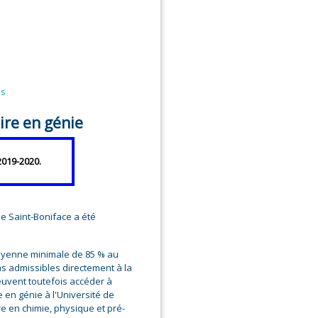
es
ire en génie
2019-2020.
de Saint-Boniface a été
oyenne minimale de 85 % au
as admissibles directement à la
euvent toutefois accéder à
 en génie à l'Université de
 en chimie, physique et pré-