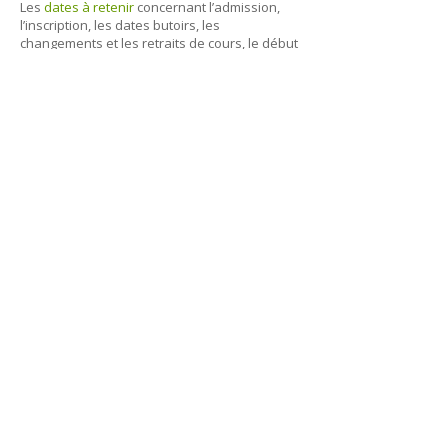
Les
dates à retenir
concernant l’admission,
l’inscription, les dates butoirs, les
changements et les retraits de cours, le début
et la fin des cours, ainsi que les jours fériés
peuvent être vérifiés en consultant les sites
Web de l’Université de Saint-Boniface et de
l’Université du Manitoba.
Les
horaires des cours
y sont également
affichés.
Université de Saint-Boniface
200, avenue de la Cathédrale
Winnipeg (Manitoba)
R2H 0H7
Téléphone : 204-235-4408