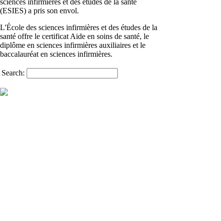
sciences infirmières et des études de la santé
(ESIES) a pris son envol.
L'École des sciences infirmières et des études de la
santé offre le certificat Aide en soins de santé, le
diplôme en sciences infirmières auxiliaires et le
baccalauréat en sciences infirmières.
Search:
Université de Saint-
Boniface
200, avenue de la Cathédrale
Winnipeg (Manitoba)
R2H 0H7
© 2021 Université de Saint-
Boniface