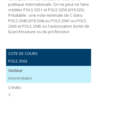
politique internationale. On ne peut se faire
créditer POLS 3251 et POLS 3250 (019.325).
Préalable : une note minimale de C dans
POLS 2040 (019.204) ou POLS 2041 ou POLS
2043 et POLS 2045 ou l'autorisation écrite de
la professeure ou du professeur.
COTE DE COURS
POLS 3563
Secteur
Universitaire
Crédits
3
Titre
Le Canada dans le système mondial
Description
Aperçu du rôle et de l’influence de l’État
canadien au sein du système mondial