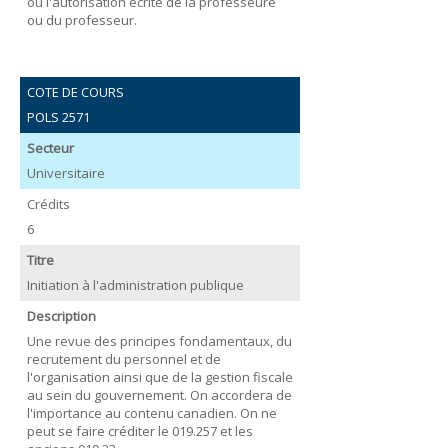
ou l'autorisation écrite de la professeure
ou du professeur.
COTE DE COURS
POLS 2571
Secteur
Universitaire
Crédits
6
Titre
Initiation à l'administration publique
Description
Une revue des principes fondamentaux, du
recrutement du personnel et de
l'organisation ainsi que de la gestion fiscale
au sein du gouvernement. On accordera de
l'importance au contenu canadien. On ne
peut se faire créditer le 019.257 et les