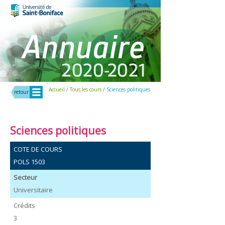
Menu
Accueil
/
Tous les cours
/ Sciences politiques
retour
Sciences politiques
COTE DE COURS
POLS 1503
Secteur
Universitaire
Crédits
3