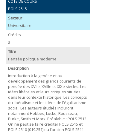
COTE DE COURS
POLS 2515
Secteur
Universitaire
Crédits
3
Titre
Pensée politique moderne
Description
Introduction à la genèse et au
développement des grands courants de
pensée des XVIIe, XVIIIe et XIXe siècles. Les
idées libérales et leurs critiques situées
dans leur contexte historique. Les concepts
du libéralisme et les idées de l'égalitarisme
social. Les auteurs étudiés incluront
notamment Hobbes, Locke, Rousseau,
Burke, Smith et Marx. Préalable : POLS 2513.
On ne peut se faire créditer POLS 2515 et
POLS 2510 (019.251) ou l'ancien POLS 2511.