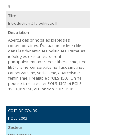
3
Titre
Introduction à la politique II
Description
Aperçu des principales idéologies
contemporaines. Évaluation de leur rôle
dans les dynamiques politiques. Parmi les
idéologies existantes, seront
principalement abordées : libéralisme, néo-
libéralisme, conservatisme, fascisme, néo-
conservatisme, socialisme, anarchisme,
féminisme. Préalable : POLS 1503. On ne
peut se faire créditer POLS 1505 et POLS
1500 (019.150) ou l'ancien POLS 1501.
COTE DE COURS
POLS 2003
Secteur
Universitaire