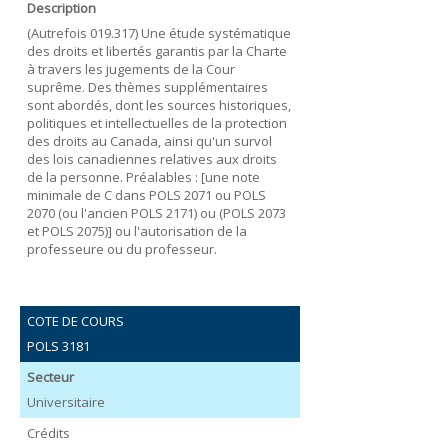
Description
(Autrefois 019.317) Une étude systématique
des droits et libertés garantis par la Charte
à travers les jugements de la Cour
suprême. Des thèmes supplémentaires
sont abordés, dont les sources historiques,
politiques et intellectuelles de la protection
des droits au Canada, ainsi qu'un survol
des lois canadiennes relatives aux droits
de la personne. Préalables : [une note
minimale de C dans POLS 2071 ou POLS
2070 (ou l'ancien POLS 2171) ou (POLS 2073
et POLS 2075)] ou l'autorisation de la
professeure ou du professeur.
COTE DE COURS
POLS 3181
Secteur
Universitaire
Crédits