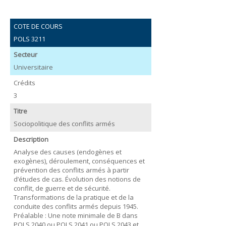
COTE DE COURS
POLS 3211
Secteur
Universitaire
Crédits
3
Titre
Sociopolitique des conflits armés
Description
Analyse des causes (endogènes et
exogènes), déroulement, conséquences et
prévention des conflits armés à partir
d’études de cas. Évolution des notions de
conflit, de guerre et de sécurité.
Transformations de la pratique et de la
conduite des conflits armés depuis 1945.
Préalable : Une note minimale de B dans
POLS 2040 ou POLS 2041 ou POLS 2043 et