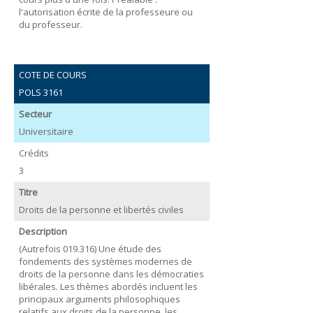
l'autorisation écrite de la professeure ou
du professeur.
COTE DE COURS
POLS 3161
Secteur
Universitaire
Crédits
3
Titre
Droits de la personne et libertés civiles
Description
(Autrefois 019.316) Une étude des
fondements des systèmes modernes de
droits de la personne dans les démocraties
libérales. Les thèmes abordés incluent les
principaux arguments philosophiques
relatifs aux droits de la personne, les