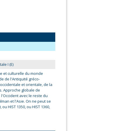
ale I (E)
ale et culturelle du monde
de de l'Antiquité gréco-
cidentale et orientale, de la
s. Approche globale de
e l'Occident avec le reste du
an et l'Asie. On ne peut se
0, ou HIST 1350, ou HIST 1360,