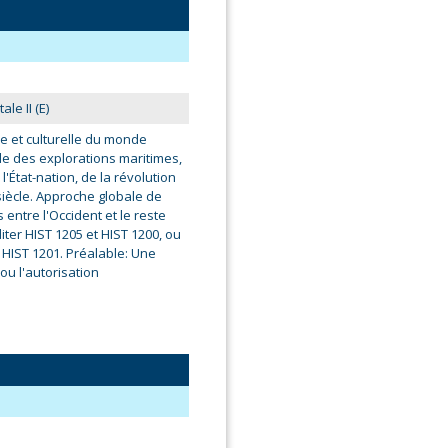
ale II (E)
ale et culturelle du monde
de des explorations maritimes,
'État-nation, de la révolution
siècle. Approche globale de
s entre l'Occident et le reste
ter HIST 1205 et HIST 1200, ou
n HIST 1201. Préalable: Une
ou l'autorisation