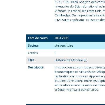
1975, 1978-1989). Analyse des confl
niveau local, régional, national et i
Vietnam, la France, les États-Unis, m
Cambodge. On ne peut se faire crédi
3121 Sujets spéciaux 1: Histoire de
Cote de cours
HIST 2215
Secteur
Universitaire
Crédits
3
Titre
Histoire de l'Afrique (R)
Description
Introduction aux principaux dévelo
économiques et culturels de l'Afri
civilisations à nos jours. Approche g
étudier les relations entre les popu
entre elles et avec le reste du mon
créditer HIST 2215 et HIST 2500.