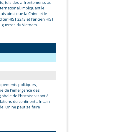
its, tels des affrontements au
nternational, impliquant le
ais ainsi que la Chine et le
ter HIST 2213 et l'ancien HIST
s guerres du Vietnam.
ppements politiques,
que de l'émergence des
lobale de l'histoire visant à
lations du continent africain
de. On ne peut se faire