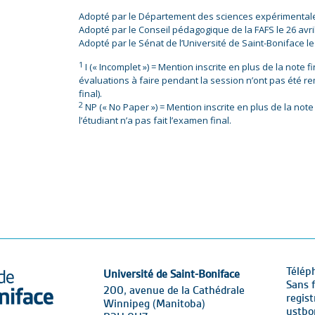
Adopté par le Département des sciences expérimentales 
Adopté par le Conseil pédagogique de la FAFS le 26 avril
Adopté par le Sénat de l’Université de Saint-Boniface le
1
I (« Incomplet ») = Mention inscrite en plus de la note f
évaluations à faire pendant la session n’ont pas été re
final).
2
NP (« No Paper ») = Mention inscrite en plus de la note 
l’étudiant n’a pas fait l’examen final.
Télép
Université de Saint-Boniface
Sans f
200, avenue de la Cathédrale
regis
Winnipeg (Manitoba)
ustbo