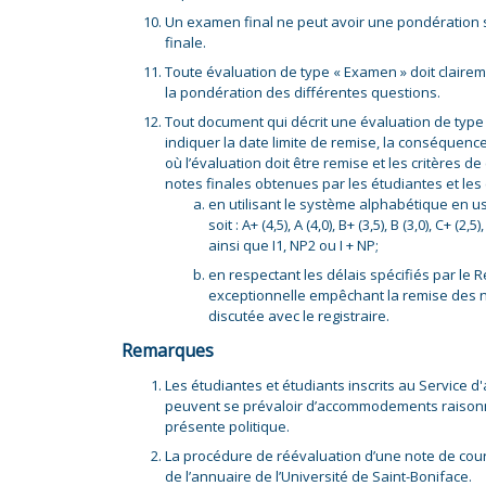
Un examen final ne peut avoir une pondération 
finale.
Toute évaluation de type « Examen » doit claire
la pondération des différentes questions.
Tout document qui décrit une évaluation de type «
indiquer la date limite de remise, la conséquence
où l’évaluation doit être remise et les critères de
notes finales obtenues par les étudiantes et les é
en utilisant le système alphabétique en u
soit : A+ (4,5), A (4,0), B+ (3,5), B (3,0), C+ (2,5)
ainsi que I1, NP2 ou I + NP;
en respectant les délais spécifiés par le R
exceptionnelle empêchant la remise des no
discutée avec le registraire.
Remarques
Les étudiantes et étudiants inscrits au Service d
peuvent se prévaloir d’accommodements raisonn
présente politique.
La procédure de réévaluation d’une note de cours e
de l’annuaire de l’Université de Saint-Boniface.