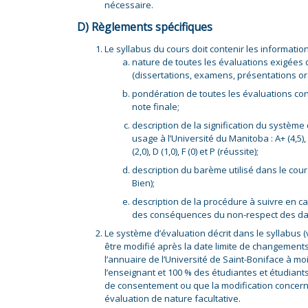
nécessaire.
D) Règlements spécifiques
Le syllabus du cours doit contenir les informatio
nature de toutes les évaluations exigées 
(dissertations, examens, présentations oral
pondération de toutes les évaluations co
note finale;
description de la signification du systèm
usage à l’Université du Manitoba : A+ (4,5), A (
(2,0), D (1,0), F (0) et P (réussite);
description du barème utilisé dans le cours
Bien);
description de la procédure à suivre en 
des conséquences du non-respect des dat
Le système d’évaluation décrit dans le syllabus (v
être modifié après la date limite de changement
l’annuaire de l’Université de Saint-Boniface à m
l’enseignant et 100 % des étudiantes et étudiants 
de consentement ou que la modification concerne
évaluation de nature facultative.