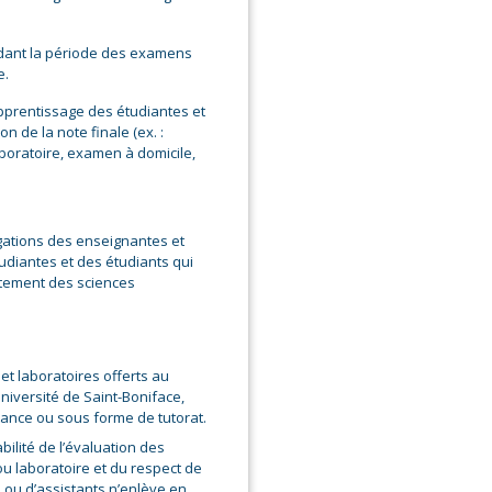
endant la période des examens
e.
’apprentissage des étudiantes et
n de la note finale (ex. :
aboratoire, examen à domicile,
igations des enseignantes et
udiantes et des étudiants qui
rtement des sciences
 et laboratoires offerts au
iversité de Saint-Boniface,
istance ou sous forme de tutorat.
bilité de l’évaluation des
ou laboratoire et du respect de
 ou d’assistants n’enlève en