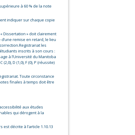
supérieure à 60 % de la note
ment indiquer sur chaque copie
 Dissertation » doit clairement
 d’une remise en retard, le lieu
 correction.Registrariat les
tudiants inscrits à son cours :
sage à l’Université du Manitoba
, C (2,0), D (1,0), F (0), P (réussite)
egistrariat. Toute circonstance
tes finales à temps doit être
'accessibilité aux études
ables qui dérogent à la
st décrite à l’article 1.10.13