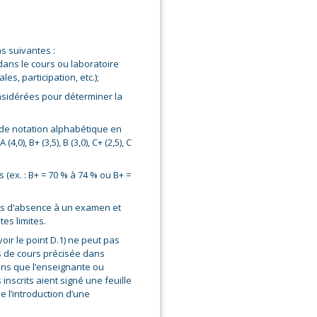
ns suivantes :
dans le cours ou laboratoire
es, participation, etc.);
nsidérées pour déterminer la
e de notation alphabétique en
4,0), B+ (3,5), B (3,0), C+ (2,5), C
 (ex. : B+ = 70 % à 74 % ou B+ =
cas d’absence à un examen et
es limites.
oir le point D.1) ne peut pas
s de cours précisée dans
oins que l’enseignante ou
inscrits aient signé une feuille
 l’introduction d’une