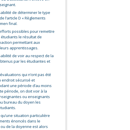
nseignant.
abilité de déterminer le type
de l’article D « Règlements
men final.
 efforts possibles pour remettre
étudiants le résultat de
roaction permettant aux
leurs apprentissages.
abilité de voir au respect de la
obtenus par les étudiantes et
 évaluations qui n’ont pas été
 endroit sécurisé et
endant une période d’au moins
te période, on doit voir à la
 enseignantes ou enseignants
 au bureau du doyen les
tudiants.
qu’une situation particulière
lements énoncés dans le
 ou de la doyenne est alors