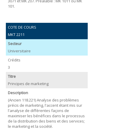
3071 et MK 207. Préalable : MK 1011 ou MK
101.
COTE DE COURS
MKT 2211
Secteur
Universitaire
Crédits
3
Titre
Principes de marketing
Description
(Ancien 118.221) Analyse des problèmes
précis de marketing, l'accent étant mis sur
l'analyse de différentes façons de
maximiser les bénéfices dans le processus
de la distribution des biens et des services;
le marketing et la société.