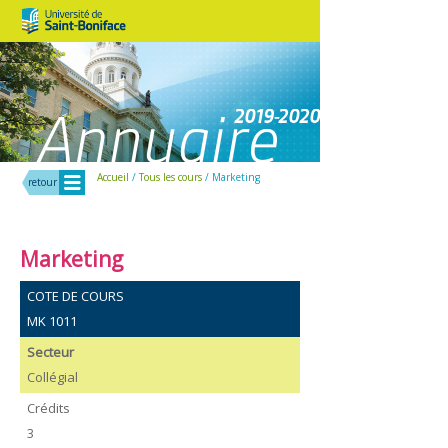
Menu
Accueil
/
Tous les cours
/ Marketing
retour
Marketing
COTE DE COURS
MK 1011
Secteur
Collégial
Crédits
3