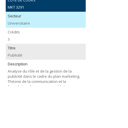
COTE DE COURS
MKT 3291
Secteur
Universitaire
Crédits
3
Titre
Publicité
Description
Analyse du rôle et de la gestion de la
publicité dans le cadre du plan marketing.
Théorie de la communication et la
formulation de messages publicitaires,
établissement du budget, la sélection des
médias et l'analyse de l'efficacité de la
publicité. Préalable : 118.221 (D) ou MKT
2211.
COTE DE COURS