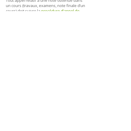
Tout appel relatif à une note obtenue dans
un cours (travaux, examens, note finale d’un
cours) doit suivre la
procédure d’appel de
note
.
haut de la page
Université de Saint-Boniface
200, avenue de la Cathédrale
Winnipeg (Manitoba)
R2H 0H7
Téléphone : 204-235-4408