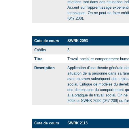
relations tant dans des situations in
Accent sur l'apprentissage expérientie
techniques. On ne peut se faire cr
(047.208).
Cote de cours
SWRK 2093
Crédits
3
Titre
Travail social et comportement huma
Description
Application d'une théorie générale de
situation de la personne dans sa fam
avec examen subséquent des implicati
social. Critique de modèles du déve
des dimensions du comportement qui s
à la pratique du travail social. On n
2093 et SWRK 2090 (047.209) ou l'
Cote de cours
SWRK 2113