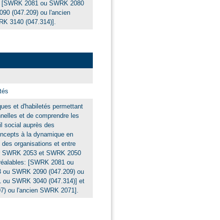
les: [SWRK 2081 ou SWRK 2080
0 (047.209) ou l'ancien
 3140 (047.314)].
tés
ues et d'habiletés permettant
nnelles et de comprendre les
il social auprès des
ncepts à la dynamique en
des organisations et entre
iter SWRK 2053 et SWRK 2050
réalables: [SWRK 2081 ou
 ou SWRK 2090 (047.209) ou
 ou SWRK 3040 (047.314)] et
) ou l'ancien SWRK 2071].