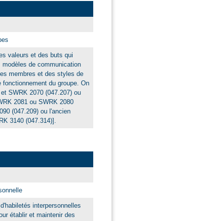
pes
s valeurs et des buts qui
les modèles de communication
 des membres et des styles de
le fonctionnement du groupe. On
3 et SWRK 2070 (047.207) ou
[SWRK 2081 ou SWRK 2080
0 (047.209) ou l'ancien
 3140 (047.314)].
sonnelle
d'habiletés interpersonnelles
r établir et maintenir des