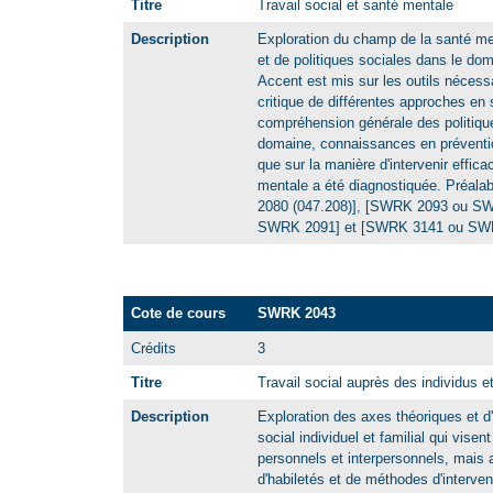
Titre
Travail social et santé mentale
Description
Exploration du champ de la santé me
et de politiques sociales dans le do
Accent est mis sur les outils nécess
critique de différentes approches en
compréhension générale des politiq
domaine, connaissances en préventio
que sur la manière d'intervenir effic
mentale a été diagnostiquée. Préa
2080 (047.208)], [SWRK 2093 ou SWR
SWRK 2091] et [SWRK 3141 ou SWRK
Cote de cours
SWRK 2043
Crédits
3
Titre
Travail social auprès des individus et
Description
Exploration des axes théoriques et d'
social individuel et familial qui vise
personnels et interpersonnels, mais
d'habiletés et de méthodes d'interve