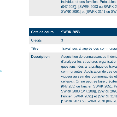
individus et des familles. Préalab
(047.208)], [SWRK 2093 ou SWRK 209
SWRK 2091] et [SWRK 3141 ou SWRK
Cote de cours
SWRK 2053
Crédits
3
Titre
Travail social auprès des communau
Description
Acquisition de connaissances théoriq
d'analyser les structures organisatio
questions liées à la pratique du trava
es
communautés. Application de ces co
vigueur au sein des communautés et 
celles-ci. On ne peut se faire créd
(047.205) ou l'ancien SWRK 2051. P
SWRK 2080 (047.208)], [SWRK 2093
l'ancien SWRK 2091] et [SWRK 3141
[SWRK 2073 ou SWRK 2070 (047.207