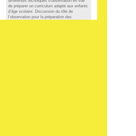
différentes techniques d’observation en vue
de préparer un curriculum adapté aux enfants
d’âge scolaire. Discussion du rôle de
l’observation pour la préparation des
environnements et des jeux au service de
garde en milieu scolaire. On ne peut se faire
créditer GE 206 et les anciens PR 100, GE
102 et GE 205. Concomitant : PM 221
Préalable : GE 104
COTE DE COURS
GEST 300
Crédits
3
Titre
Gestion