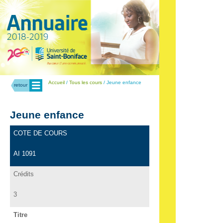
Menu
Accueil
/
Tous les cours
/ Jeune enfance
retour
Jeune enfance
COTE DE COURS
AI 1091
Crédits
3
Titre