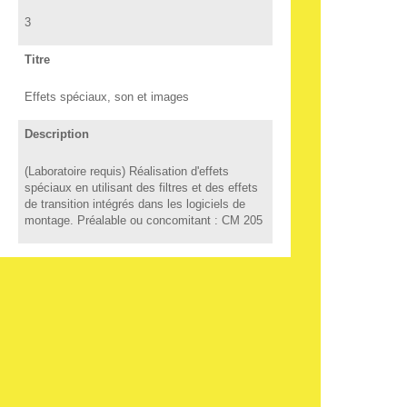
3
Titre
Effets spéciaux, son et images
Description
(Laboratoire requis) Réalisation d'effets
spéciaux en utilisant des filtres et des effets
de transition intégrés dans les logiciels de
montage. Préalable ou concomitant : CM 205
COTE DE COURS
CM 209
Crédits
3