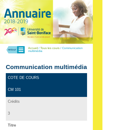
Menu
Accueil
/
Tous les cours
/ Communication
retour
multimédia
Communication multimédia
COTE DE COURS
CM 101
Crédits
3
Titre