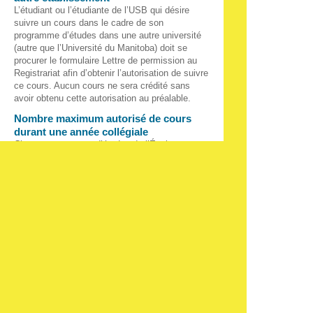
L’étudiant ou l’étudiante de l’USB qui désire
suivre un cours dans le cadre de son
programme d’études dans une autre université
(autre que l’Université du Manitoba) doit se
procurer le formulaire Lettre de permission au
Registrariat afin d’obtenir l’autorisation de suivre
ce cours. Aucun cours ne sera crédité sans
avoir obtenu cette autorisation au préalable.
Nombre maximum autorisé de cours
durant une année collégiale
Chaque programme d’études de l’École
technique et professionnelle comprend un
maximum de crédits par session ou par année
collégiale conformément aux exigences du
programme en question. Une personne qui a été
inscrite à tous les crédits d’une session
régulière pour laquelle elle a obtenu une
moyenne de 2,75 (sans échec) sera autorisée à
s’inscrire à un maximum de 6 crédits (dont 3
crédits par session) supplémentaires durant une
même année régulière.
Cours hors programme suivis à l'École
technique et professionnelle