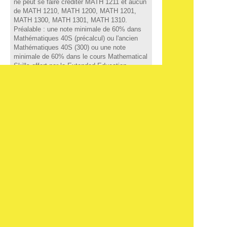
ne peut se faire créditer MATH 1211 et aucun
de MATH 1210, MATH 1200, MATH 1201,
MATH 1300, MATH 1301, MATH 1310.
Préalable : une note minimale de 60% dans
Mathématiques 40S (précalcul) ou l'ancien
Mathématiques 40S (300) ou une note
minimale de 60% dans le cours Mathematical
Skills offert par la Extended Education
Division de l'Université du Manitoba ou le
cours MATH 0401 Habiletés mathématiques
offert à l'Université de Saint-Boniface.
COTE DE COURS
MATH 1501
Crédits
3
Titre