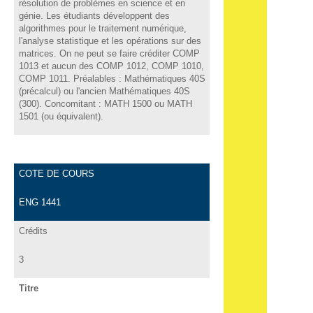
résolution de problèmes en science et en
génie. Les étudiants développent des
algorithmes pour le traitement numérique,
l'analyse statistique et les opérations sur des
matrices. On ne peut se faire créditer COMP
1013 et aucun des COMP 1012, COMP 1010,
COMP 1011. Préalables : Mathématiques 40S
(précalcul) ou l'ancien Mathématiques 40S
(300). Concomitant : MATH 1500 ou MATH
1501 (ou équivalent).
COTE DE COURS
ENG 1441
Crédits
3
Titre