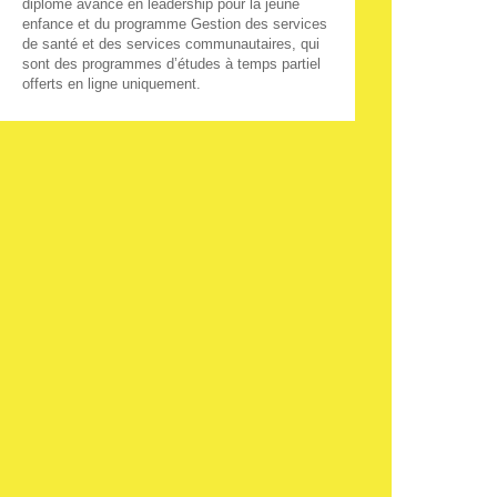
diplôme avancé en leadership pour la jeune
enfance et du programme Gestion des services
de santé et des services communautaires, qui
sont des programmes d’études à temps partiel
offerts en ligne uniquement.
Université de Saint-Boniface
200, avenue de la
Cathédrale
Winnipeg (Manitoba)
R2H 0H7
Téléphone : 204-235-4408
Sans frais : 1-888-233-5112
registraire@ustboniface.ca
ustboniface.ca