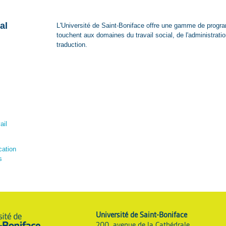
al
L'Université de Saint-Boniface offre une gamme de progra
touchent aux domaines du travail social, de l'administratio
traduction.
ail
cation
s
Université de Saint-Boniface
200, avenue de la Cathédrale