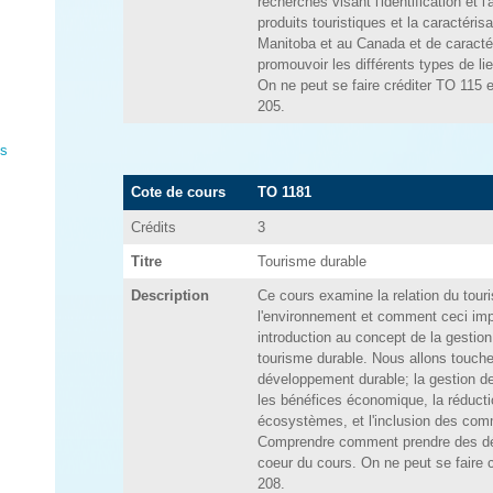
recherches visant l'identification et 
produits touristiques et la caractérisat
Manitoba et au Canada et de caractéri
promouvoir les différents types de li
On ne peut se faire créditer TO 115
205.
es
Cote de cours
TO 1181
Crédits
3
Titre
Tourisme durable
Description
Ce cours examine la relation du tour
l'environnement et comment ceci im
introduction au concept de la gestio
tourisme durable. Nous allons toucher
développement durable; la gestion d
les bénéfices économique, la réductio
écosystèmes, et l'inclusion des co
Comprendre comment prendre des dé
coeur du cours. On ne peut se faire c
208.