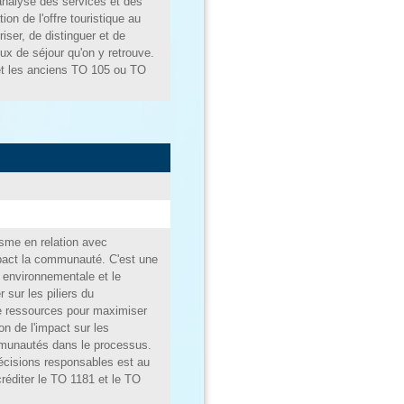
l'analyse des services et des
ion de l'offre touristique au
ser, de distinguer et de
eux de séjour qu'on y retrouve.
 et les anciens TO 105 ou TO
isme en relation avec
pact la communauté. C'est une
n environnementale et le
 sur les piliers du
e ressources pour maximiser
n de l'impact sur les
mmunautés dans le processus.
cisions responsables est au
réditer le TO 1181 et le TO