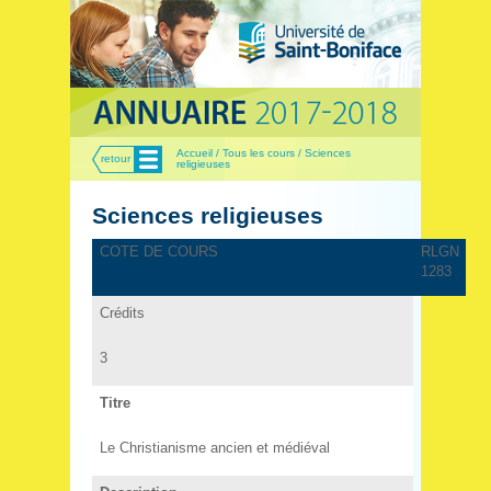
Menu
Accueil / Tous les cours / Sciences
retour
religieuses
Sciences religieuses
COTE DE COURS
RLGN
1283
Crédits
3
Titre
Le Christianisme ancien et médiéval