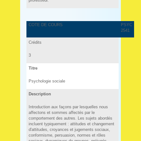
professeur.
COTE DE COURS
PSYC
2541
Crédits
3
Titre
Psychologie sociale
Description
Introduction aux façons par lesquelles nous
affectons et sommes affectés par le
comportement des autres. Les sujets abordés
incluent typiquement : attitudes et changement
d'attitudes, croyances et jugements sociaux,
conformisme, persuasion, normes et rôles
sociaux, dynamiques de groupes, préjugés,