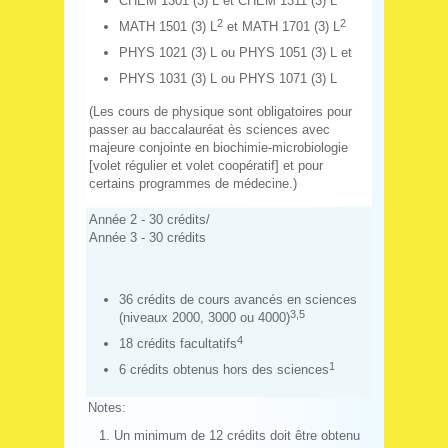
CHEM 1301 (3) L et CHEM 1311 (3) L
2
2
MATH 1501 (3) L
et MATH 1701 (3) L
PHYS 1021 (3) L ou PHYS 1051 (3) L et
PHYS 1031 (3) L ou PHYS 1071 (3) L
(Les cours de physique sont obligatoires pour
passer au baccalauréat ès sciences avec
majeure conjointe en biochimie-microbiologie
[volet régulier et volet coopératif] et pour
certains programmes de médecine.)
Année 2 - 30 crédits/
Année 3 - 30 crédits
36 crédits de cours avancés en sciences
3,5
(niveaux 2000, 3000 ou 4000)
4
18 crédits facultatifs
1
6 crédits obtenus hors des sciences
Notes:
Un minimum de 12 crédits doit être obtenu