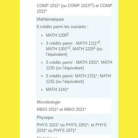
1
COMP 1011* (ou COMP 1013*
) et COMP
1021*
Mathématiques
6 crédits parmi les suivants :
2
MATH 1200
2
3 crédits parmi : MATH 1211*
,
2
2
MATH 1301*
, MATH 1220
(ou
l’équivalent)
3 crédits parmi : MATH 1501*, MATH
1230 (ou l’équivalent)
3 crédits parmi: MATH 1701*, MATH
1232 (ou l’équivalent)
MATH 1241*
Microbiologie
MBIO 1011* et MBIO 2021*
Physique
PHYS 1021* ou PHYS 1051*; et PHYS
1031* ou PHYS 1071*