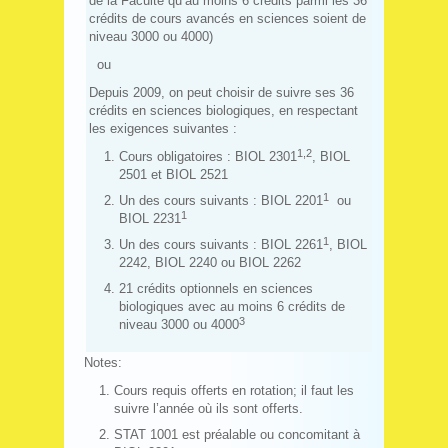
de la Faculté qu’au moins 6 crédits parmi les 36
crédits de cours avancés en sciences soient de
niveau 3000 ou 4000)
ou
Depuis 2009, on peut choisir de suivre ses 36
crédits en sciences biologiques, en respectant
les exigences suivantes :
1,2
Cours obligatoires : BIOL 2301
, BIOL
2501 et BIOL 2521
1
Un des cours suivants : BIOL 2201
ou
1
BIOL 2231
1
Un des cours suivants : BIOL 2261
, BIOL
2242, BIOL 2240 ou BIOL 2262
21 crédits optionnels en sciences
biologiques avec au moins 6 crédits de
3
niveau 3000 ou 4000
Notes:
Cours requis offerts en rotation; il faut les
suivre l’année où ils sont offerts.
STAT 1001 est préalable ou concomitant à