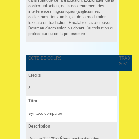
dans l'optique de la traduction. Exploration de la
contextualisation; de la cooccurrence; des
interférences linguistiques (anglicismes,
gallicismes, faux amis); et de la modulation
lexicale en traduction. Préalable : avoir réussi
l'examen d'admission ou obtenu l'autorisation du
professeur ou de la professeure.
COTE DE COURS
TRAD
3051
Crédits
3
Titre
Syntaxe comparée
Description
(Ancien 122.305) Étude contrastive des