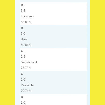
B+
3,5
Très bien
85-89 %
B
3,0
Bien
80-84 %
C+
2,5
Satisfaisant
75-79 %
C
2,0
Passable
70-74 %
D
1,0