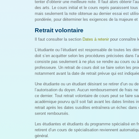
tenter d’obtenir une meilleure note. Il faut alors obtenir l’
des arts. Le cours initial et le cours repris paraissent tou
mais seulement la note obtenue au dernier essai est utili
pondérée, pour déterminer les exigences de la majeure et 
Retrait volontaire
Il faut consulter la section
Dates à retenir
pour connaître le
L’étudiante ou l’étudiant est responsable de toutes les dém
doit s’en acquitter selon les procédures précisées dans l’a
consiste pas seulement à ne plus se rendre au cours ou à 
professeure. Un retrait de cours doit se faire selon les pr
notamment avant la date de retrait prévue qui est indiquée
Une étudiante ou un étudiant désirant se retirer d’un ou de
l’autorisation du doyen. Aucun remboursement de frais ne
ce dernier. Tout retrait volontaire de cours peut se faire s
académique pourvu qu’il soit fait avant les dates limites i
retrait après les dates susdites entraînera un échec dans 
seront remboursés.
Les étudiantes et étudiants du programme spécialisé en fr
retirent d’un cours de spécialisation reviennent automat
général.