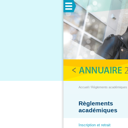
Menu
Accueil / Règlements académiques / I
Règlements
académiques
Inscription et retrait