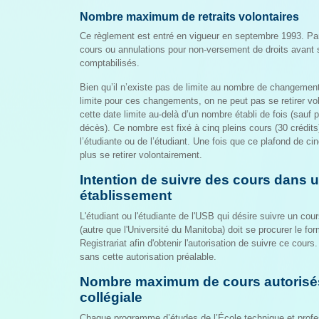
Nombre maximum de retraits volontaires
Ce règlement est entré en vigueur en septembre 1993. Par
cours ou annulations pour non-versement de droits avant
comptabilisés.
Bien qu’il n’existe pas de limite au nombre de changemen
limite pour ces changements, on ne peut pas se retirer vo
cette date limite au-delà d’un nombre établi de fois (sauf
décès). Ce nombre est fixé à cinq pleins cours (30 crédits
l’étudiante ou de l’étudiant. Une fois que ce plafond de cin
plus se retirer volontairement.
Intention de suivre des cours dans u
établissement
L'étudiant ou l'étudiante de l'USB qui désire suivre un cou
(autre que l'Université du Manitoba) doit se procurer le fo
Registrariat afin d'obtenir l'autorisation de suivre ce cour
sans cette autorisation préalable.
Nombre maximum de cours autorisé
collégiale
Chaque programme d’études de l’École technique et prof