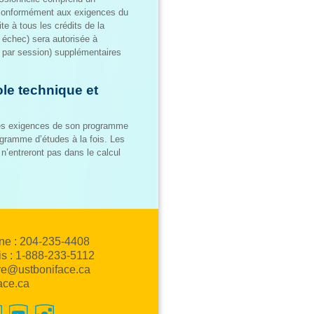
 conformément aux exigences du
e à tous les crédits de la
 échec) sera autorisée à
s par session) supplémentaires
le technique et
des exigences de son programme
ogramme d’études à la fois. Les
 n’entreront pas dans le calcul
ne : 204-235-4408
is : 1-888-233-5112
ire@ustboniface.ca
ace.ca