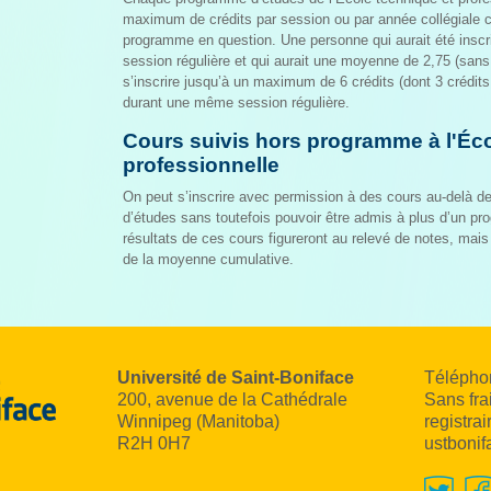
maximum de crédits par session ou par année collégiale
programme en question. Une personne qui aurait été inscrit
session régulière et qui aurait une moyenne de 2,75 (sans
s’inscrire jusqu’à un maximum de 6 crédits (dont 3 crédit
durant une même session régulière.
Cours suivis hors programme à l'Éco
professionnelle
On peut s’inscrire avec permission à des cours au-delà 
d’études sans toutefois pouvoir être admis à plus d’un pr
résultats de ces cours figureront au relevé de notes, mais
de la moyenne cumulative.
Université de Saint-Boniface
Télépho
200, avenue de la Cathédrale
Sans fra
Winnipeg (Manitoba)
registra
R2H 0H7
ustbonif