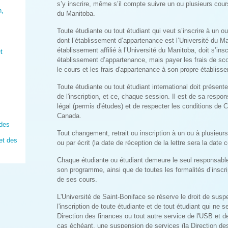
s’y inscrire, même s’il compte suivre un ou plusieurs cour
n,
du Manitoba.
Toute étudiante ou tout étudiant qui veut s’inscrire à un o
dont l’établissement d’appartenance est l’Université du Ma
établissement affilié à l’Université du Manitoba, doit s’in
t
établissement d’appartenance, mais payer les frais de scol
le cours et les frais d'appartenance à son propre établiss
Toute étudiante ou tout étudiant international doit prése
de l'inscription, et ce, chaque session. Il est de sa respon
légal (permis d'études) et de respecter les conditions de 
Canada.
udes
Tout changement, retrait ou inscription à un ou à plusieur
et des
ou par écrit (la date de réception de la lettre sera la date 
Chaque étudiante ou étudiant demeure le seul responsable
son programme, ainsi que de toutes les formalités d’inscrip
de ses cours.
L'Université de Saint-Boniface se réserve le droit de susp
l'inscription de toute étudiante et de tout étudiant qui ne s
Direction des finances ou tout autre service de l'USB et d
cas échéant, une suspension de services (la Direction des 