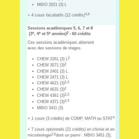
MBIO 2021 (3) L
4,6
+ 4 cours facultatifs (12 crédits)
Sessions académiques 5, 6, 7 et 8
e
e
e
2
(3
, 4
et 5
années)
- 60 crédits
Ces sessions académiques alternent
avec des sessions de stages.
2
CHEM 2261 (3) L
2
CHEM 3571 (3)
CHEM 2401 (3) L
CHEM 2471 (3) L
2,3
CHEM 4621 (3)
2
CHEM 4631 (3)
2,3
CHEM 4361 (3)
2,3
CHEM 4371 (3)
MBIO 3411 (3)
4
+ 1 cours (3 crédits) de COMP, MATH ou STAT
+ 7 cours optionnels (21 crédits) en chimie et en
2,
5
microbiologie
dont un parmi : MBIO 3451 (3),