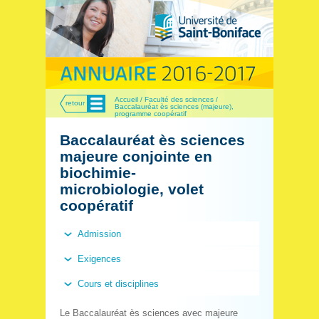
Menu
Accueil / Faculté des sciences /
retour
Baccalauréat ès sciences (majeure),
programme coopératif
Baccalauréat ès sciences
majeure conjointe en
biochimie-
microbiologie, volet
coopératif
Admission
Exigences
Cours et disciplines
Le Baccalauréat ès sciences avec majeure