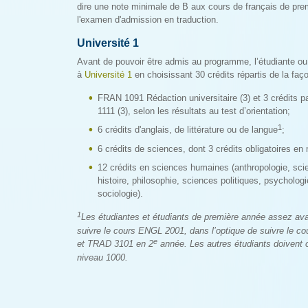
dire une note minimale de B aux cours de français de prem
l'examen d'admission en traduction.
Université 1
Avant de pouvoir être admis au programme, l’étudiante ou l’
à
Université 1
en choisissant 30 crédits répartis de la faç
FRAN 1091 Rédaction universitaire (3) et 3 crédits p
1111 (3), selon les résultats au test d’orientation;
1
6 crédits d'anglais, de littérature ou de langue
;
6 crédits de sciences, dont 3 crédits obligatoires e
12 crédits en sciences humaines (anthropologie, sc
histoire, philosophie, sciences politiques, psychologi
sociologie).
1
Les étudiantes et étudiants de première année assez ava
suivre le cours ENGL 2001, dans l’optique de suivre le
e
et TRAD 3101 en 2
année. Les autres étudiants doivent ch
niveau 1000.