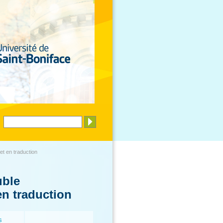
et en traduction
uble
en traduction
s