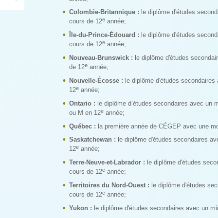
Colombie-Britannique :
le diplôme d'études secon
e
cours de 12
année;
Île-du-Prince-Édouard :
le diplôme d'études secon
e
cours de 12
année;
Nouveau-Brunswick :
le diplôme d'études secondai
e
de 12
année;
Nouvelle-Écosse :
le diplôme d'études secondaires
e
12
année;
Ontario :
le diplôme d’études secondaires avec un 
e
ou M en 12
année;
Québec :
la première année de CÉGEP avec une mo
Saskatchewan :
le diplôme d'études secondaires a
e
12
année;
Terre-Neuve-et-Labrador :
le diplôme d'études sec
e
cours de 12
année;
Territoires du Nord-Ouest :
le diplôme d'études se
e
cours de 12
année;
Yukon :
le diplôme d'études secondaires avec un m