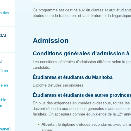
Ce programme est destiné aux étudiantes et aux étudiants
on des
études entre la traduction, et la littérature et la linguistique
IAL
Admission
Conditions générales d'admission à
N
Les conditions générales d'admission diffèrent selon la p
candidats.
sé en
Étudiantes et étudiants du Manitoba
sé en
Diplôme d'études secondaires
Étudiantes et étudiants des autres provinc
uble
En plus des exigences énumérées ci-dessous, toutes les é
en
doivent répondre aux conditions générales d’admission et 
e
facultés. On acceptera comme équivalence de la 12
anné
Alberta :
le diplôme d'études secondaires avec un 
ternet)
année;