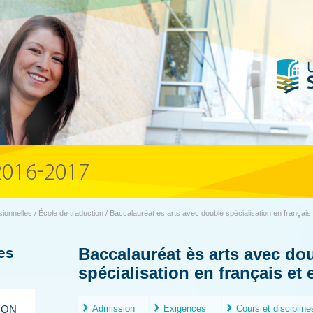
ionnelles / École de traduction / Baccalauréat ès arts avec double spécialisation en français 
es
Baccalauréat ès arts avec do
spécialisation en français et 
ION
Admission
Exigences
Cours et discipline