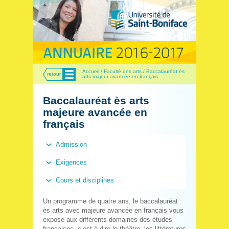
Menu
Accueil / Faculté des arts / Baccalauréat ès
retour
arts majeur avancée en français
Baccalauréat ès arts
majeure avancée en
français
Admission
Exigences
Cours et disciplines
Un programme de quatre ans, le baccalauréat
ès arts avec majeure avancée en français vous
expose aux différents domaines des études
françaises, c’est-à-dire le théâtre, les littératures