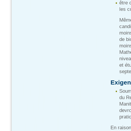
être 
les c
Même 
candi
moin
de bi
moins
Mathé
nivea
et ét
septe
Exigen
Soume
du Re
Manit
devro
prati
En raiso