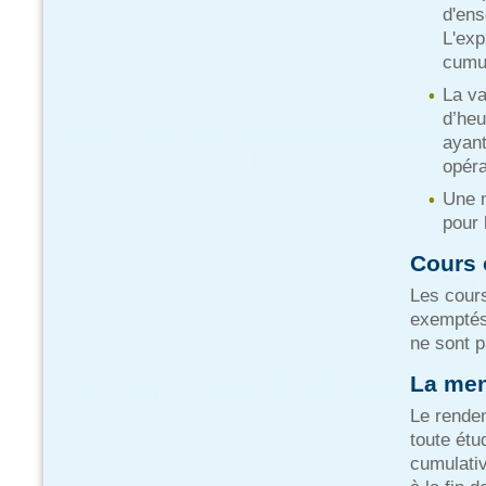
d'ens
L'exp
cumul
La va
d’heu
ayant
opéra
Une 
pour 
Cours 
Les cour
exemptés,
ne sont p
La men
Le rendem
toute étu
cumulativ