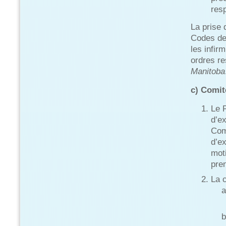
resp
La prise 
Codes de
les infir
ordres re
Manitoba
c) Comit
Le 
d’e
Com
d’ex
moti
pre
La 