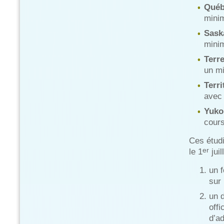
Québ
mini
Sask
mini
Terr
un m
Terri
avec
Yuko
cours
Ces étudi
er
le 1
juil
un 
sur 
un 
off
d’a