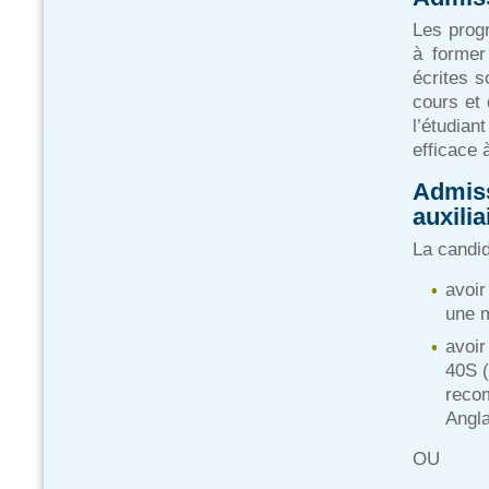
Les prog
à former
écrites s
cours et
l’étudia
efficace à
Admiss
auxilia
La candid
avoir
une m
avoir
40S (
reco
Angla
OU