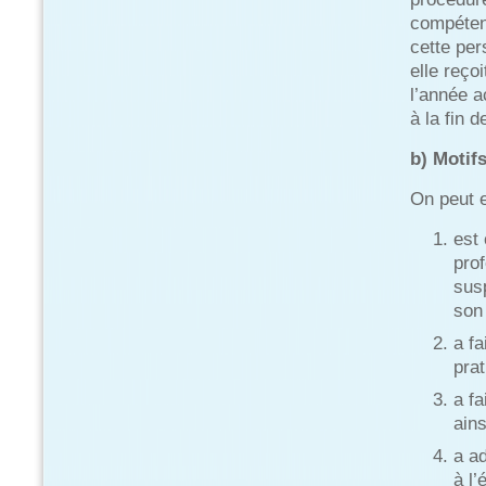
compéten
cette per
elle reço
l’année a
à la fin d
b) Motifs
On peut e
est 
prof
sus
son
a f
prat
a f
ain
a a
à l’