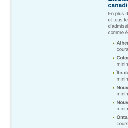
canad
En plus 
et tous l
d’admissi
comme éq
Alber
cours
Colo
mini
Île-
mini
Nouv
mini
Nouv
mini
Ontar
cours