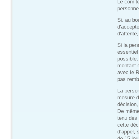
Le comité
personne 
Si, au bo
d'accepte
d'attente,
Si la per
essentiel
possible,
montant 
avec le R
pas remb
La person
mesure de
décision,
De même,
tenu des 
cette dé
d’appel, 
de 15 jou