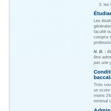
les
Étudia
Les étudi
générales
faculté o
compris 
professio
N. B. :
Bi
être admi
pas une g
Condit
baccal
Trois cou
un score 
moins 24.
minimal 
Admiss