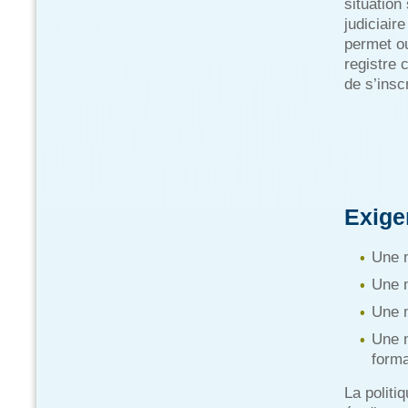
situation
judiciair
permet ou
registre 
de s’insc
Exige
Une 
Une n
Une 
Une n
forma
La politi