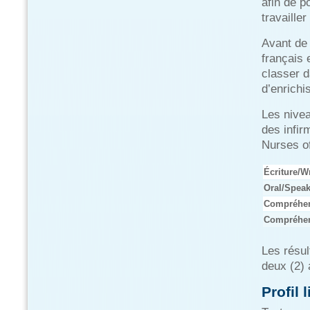
afin de p
travaille
Avant de 
français 
classer d
d’enrichi
Les nivea
des infir
Nurses o
Écriture/W
Oral/Spea
Compréhen
Compréhen
Les résul
deux (2) 
Profil 