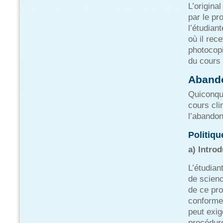
L’origina
par le pro
l’étudian
où il rec
photocopi
du cours 
Abando
Quiconqu
cours cli
l’abandon
Politiqu
a) Intro
L’étudian
de scienc
de ce pro
conforme
peut exig
procédure