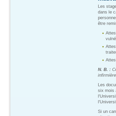
Les stage
dans le c
personnes
être remi
Attes
vulné
Attes
trait
Attes
N. B. :
Ce
infirmièr
Les docu
six mois 
l'Univers
l'Universi
Si un can