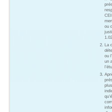
prés
res
CEI
mem
ou d
just
1.02
La 
déte
ou l
un 
l’ét
Apr
prés
plus
indi
qu’é
comp
info