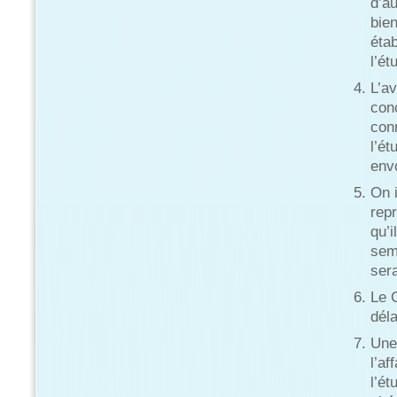
d’au
bie
étab
l’ét
L’av
con
con
l’ét
envo
On i
repr
qu’i
sema
ser
Le 
dél
Une
l’af
l’ét