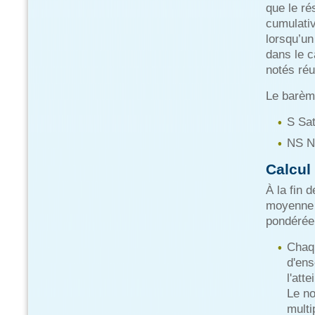
que le ré
cumulativ
lorsqu’un
dans le c
notés ré
Le barème
S Sat
NS No
Calcul
À la fin 
moyenne 
pondérée
Chaqu
d'ens
l'att
Le no
multi