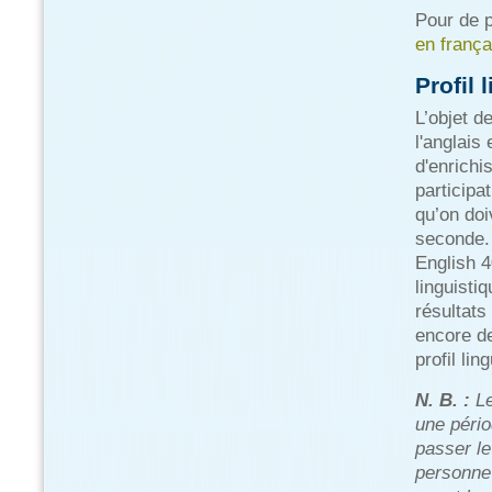
Pour de 
en frança
Profil 
L’objet d
l'anglais
d'enrichi
participa
qu’on doi
seconde. 
English 4
linguisti
résultat
encore de
profil lin
N. B. :
Le
une pério
passer le
personne 