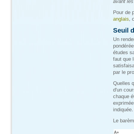
avant les
Pour de 
anglais
, 
Seuil 
Un rende
pondérée
études sa
faut que 
satisfais
par le p
Quelles q
d'un cour
chaque ét
exprimée 
indiquée.
Le barème
A+