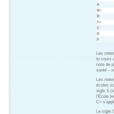
A
B+
B
C+
C
D
F
Les notes
le cours
note de p
santé – 
Les notes
écoles so
sigle S (
l'École t
C+ s'appl
Le sigle 