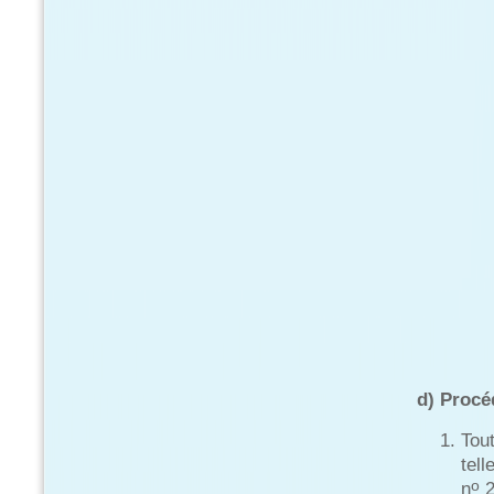
d) Procé
Tou
tell
o
n
2