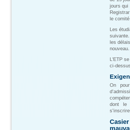
jours qui
Registrar
le comité
Les étudi
suivante
les délai
nouveau.
L'ETP se 
ci-dessu
Exigen
On pour
d’admis
compéte
dont le 
s’inscrir
Casier 
mauvai