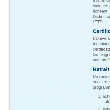
à la fin 
indiquée 
échéant. 
Distincti
l'ETP.
Certif
L’Univers
technique
certifica
les exig
section
C
Retrai
Un rendem
scolaire 
programme
éch
calc
éch