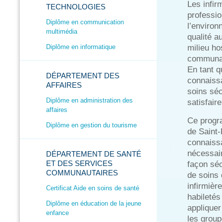
Les infir
TECHNOLOGIES
professio
Diplôme en communication
l’environ
multimédia
qualité a
Diplôme en informatique
milieu ho
communaut
En tant qu
DÉPARTEMENT DES
connaissa
AFFAIRES
soins séc
Diplôme en administration des
satisfair
affaires
Ce progra
Diplôme en gestion du tourisme
de Saint-
connaissa
nécessair
DÉPARTEMENT DE SANTÉ
ET DES SERVICES
façon séc
COMMUNAUTAIRES
de soins 
infirmièr
Certificat Aide en soins de santé
habiletés
Diplôme en éducation de la jeune
appliquer
enfance
les group