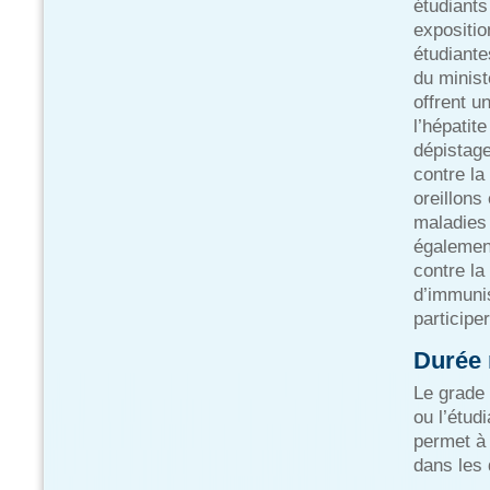
étudiants
expositio
étudiante
du minist
offrent u
l’hépatit
dépistage
contre la
oreillons
maladies 
également
contre la
d’immunis
participe
Durée 
Le grade 
ou l’étud
permet à 
dans les 