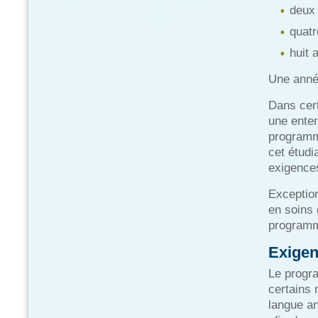
deux
quat
huit 
Une anné
Dans cert
une enten
programme
cet étudi
exigences
Exception
en soins
programm
Exigen
Le progra
certains 
langue an