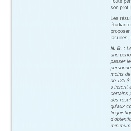
Toute per
son profi
Les résul
étudiante
proposer 
lacunes, 
N. B. :
Le
une pério
passer le
personne 
moins de 
de 135 $
s’inscrit
certains
des résul
qu’aux co
linguisti
d’obtenti
minimum