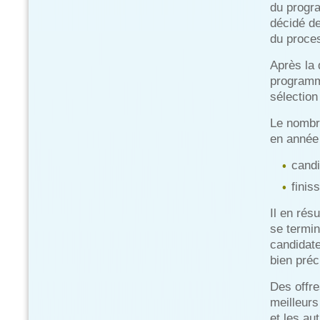
du progra
décidé de
du proce
Après la 
programme
sélection
Le nombr
en année 
candi
finis
Il en rés
se termin
candidate
bien préc
Des offre
meilleurs
et les au