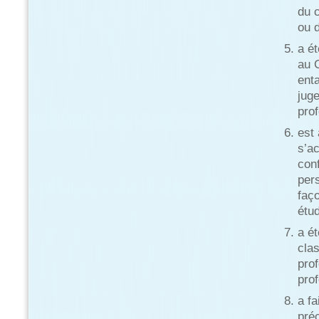
du c
ou 
a ét
au C
ent
juge
pro
est 
s’ac
con
per
faç
étud
a ét
clas
prof
pro
a fa
pré