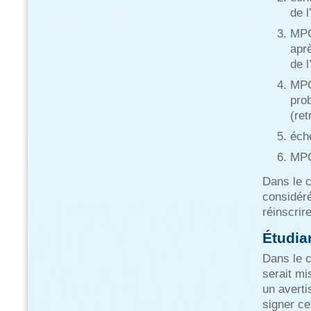
de l
MPC
apr
de l
MPC
prob
(re
éch
MPC 
Dans le c
considér
réinscri
Étudian
Dans le c
serait mi
un averti
signer ce