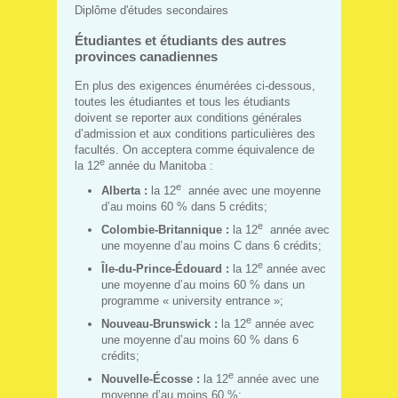
Diplôme d'études secondaires
Étudiantes et étudiants des autres
provinces canadiennes
En plus des exigences énumérées ci-dessous,
toutes les étudiantes et tous les étudiants
doivent se reporter aux conditions générales
d’admission et aux conditions particulières des
facultés. On acceptera comme équivalence de
e
la 12
année du Manitoba :
e
Alberta :
la 12
année avec une moyenne
d’au moins 60 % dans 5 crédits;
e
Colombie-Britannique :
la 12
année avec
une moyenne d’au moins C dans 6 crédits;
e
Île-du-Prince-Édouard :
la 12
année avec
une moyenne d’au moins 60 % dans un
programme « university entrance »;
e
Nouveau-Brunswick :
la 12
année avec
une moyenne d’au moins 60 % dans 6
crédits;
e
Nouvelle-Écosse :
la 12
année avec une
moyenne d’au moins 60 %;