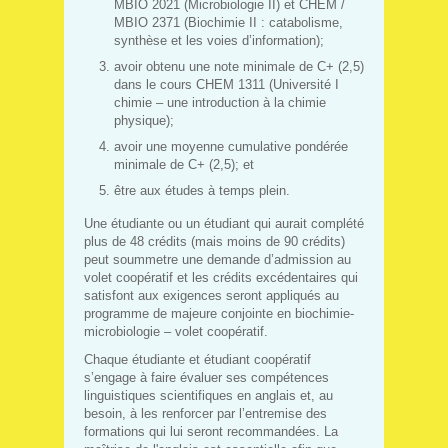
MBIO 2021 (Microbiologie II) et CHEM /
MBIO 2371 (Biochimie II : catabolisme,
synthèse et les voies d’information);
avoir obtenu une note minimale de C+ (2,5)
dans le cours CHEM 1311 (Université I
chimie – une introduction à la chimie
physique);
avoir une moyenne cumulative pondérée
minimale de C+ (2,5); et
être aux études à temps plein.
Une étudiante ou un étudiant qui aurait complété
plus de 48 crédits (mais moins de 90 crédits)
peut soummetre une demande d’admission au
volet coopératif et les crédits excédentaires qui
satisfont aux exigences seront appliqués au
programme de majeure conjointe en biochimie-
microbiologie – volet coopératif.
Chaque étudiante et étudiant coopératif
s’engage à faire évaluer ses compétences
linguistiques scientifiques en anglais et, au
besoin, à les renforcer par l’entremise des
formations qui lui seront recommandées. La