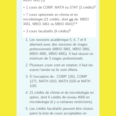
MBIO 3411 (3)
3
+ 1 cours de COMP, MATH ou STAT (3 crédits)
+ 7 cours optionnels en chimie et en
microbiologie (21 crédits; dont
un
de: MBIO
2,4
3451, MBIO 3461 ou MBIO 4541)
5
+ 3 cours facultatifs (9 crédits)
Les sessions académique 5, 6, 7 et 8
alternent avec des sessions de stages
professionnels (MBIO 3981, MBIO 3991,
MBIO 4981, MBIO 4991). Il faut réussir un
minimum de 3 stages profesionnels.
Plusieurs cours sont en rotation; il faut les
suivre l’année où ils sont offerts.
À l’exception de : COMP 1261, COMP
1271, MATH 1010, MATH 1020 et MATH
1191.
21 crédits de chimie et de microbiologie en
option, dont 6 crédits de niveau 4000 en
microbiologie (il y a certaines restrictions).
Les crédits facultatifs peuvent être choisis
parmi la liste de cours acceptables en