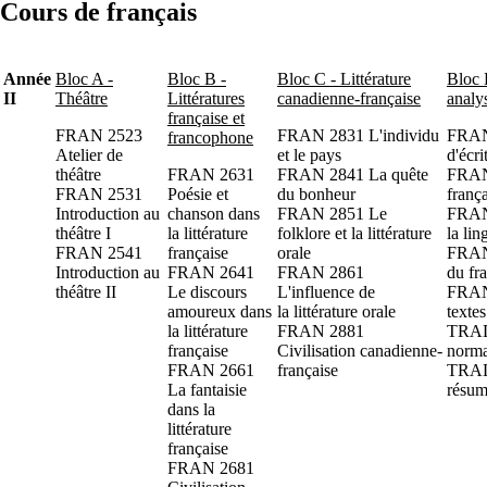
Cours de français
Année
Bloc A -
Bloc B -
Bloc C - Littérature
Bloc 
II
Théâtre
Littératures
canadienne-française
analy
française et
FRAN 2523
FRAN 2831 L'individu
FRAN
francophone
Atelier de
et le pays
d'écr
théâtre
FRAN 2631
FRAN 2841 La quête
FRAN
FRAN 2531
Poésie et
du bonheur
franç
Introduction au
chanson dans
FRAN 2851 Le
FRAN 
théâtre I
la littérature
folklore et la littérature
la lin
FRAN 2541
française
orale
FRAN 
Introduction au
FRAN 2641
FRAN 2861
du fr
théâtre II
Le discours
L'influence de
FRAN
amoureux dans
la littérature orale
texte
la littérature
FRAN 2881
TRAD
française
Civilisation canadienne-
norma
FRAN 2661
française
TRAD
La fantaisie
résum
dans la
littérature
française
FRAN 2681