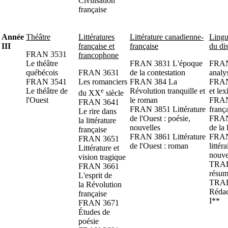
Civilisation
française
Année
Théâtre
Littératures
Littérature canadienne-
Lingu
III
française et
française
du di
FRAN 3531
francophone
Le théâtre
FRAN 3831 L'époque
FRAN 
québécois
FRAN 3631
de la contestation
analys
FRAN 3541
Les romanciers
FRAN 384 La
FRAN
Le théâtre de
e
Révolution tranquille et
et le
du XX
siècle
l'Ouest
le roman
FRAN
FRAN 3641
FRAN 3851 Littérature
franç
Le rire dans
de l'Ouest : poésie,
FRAN
la littérature
nouvelles
de la
française
FRAN 3861 Littérature
FRAN
FRAN 3651
de l'Ouest : roman
littér
Littérature et
nouve
vision tragique
TRAD
FRAN 3661
résum
L'esprit de
TRAD
la Révolution
Rédac
française
I**
FRAN 3671
Études de
poésie