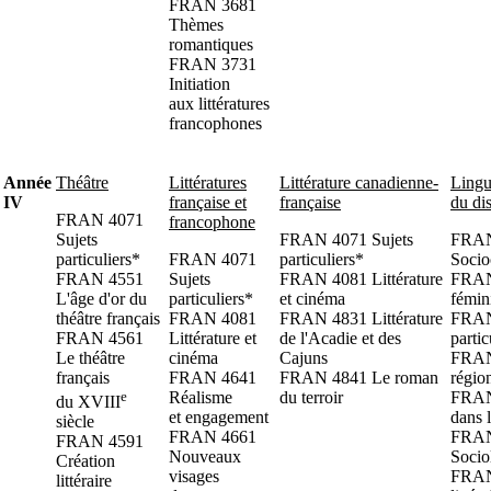
FRAN 3681
Thèmes
romantiques
FRAN 3731
Initiation
aux littératures
francophones
Année
Théâtre
Littératures
Littérature canadienne-
Lingu
IV
française et
française
du di
FRAN 4071
francophone
Sujets
FRAN 4071 Sujets
FRAN
particuliers*
FRAN 4071
particuliers*
Socio
FRAN 4551
Sujets
FRAN 4081 Littérature
FRAN
L'âge d'or du
particuliers*
et cinéma
fémin
théâtre français
FRAN 4081
FRAN 4831 Littérature
FRAN
FRAN 4561
Littérature et
de l'Acadie et des
parti
Le théâtre
cinéma
Cajuns
FRAN 
français
FRAN 4641
FRAN 4841 Le roman
régi
e
Réalisme
du terroir
FRAN
du XVIII
et engagement
dans l
siècle
FRAN 4661
FRAN
FRAN 4591
Nouveaux
Socio
Création
visages
FRAN
littéraire