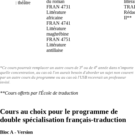
du roman
littér
: théâtre
FRAN 4731
TRAD
Littérature
Rédac
africaine
II**
FRAN 4741
Littérature
maghrébine
FRAN 4751
Littérature
antillaise
e
e
*Ce cours pourrait remplacer un autre cours de 3
ou de 4
année dans n'importe
quelle concentration, au cas où l'on aurait besoin d'aborder un sujet non couvert
par un autre cours du programme ou au cas où l'USB recevrait un professeur
invité.
**Cours offerts par l'École de traduction
Cours au choix pour le programme de
double spécialisation français-traduction
Bloc A - Version