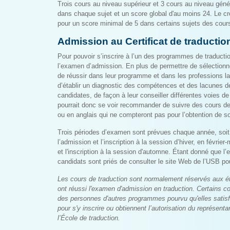
Trois cours au niveau supérieur et 3 cours au niveau gén
dans chaque sujet et un score global d'au moins 24. Le cré
pour un score minimal de 5 dans certains sujets des cours
Admission au Certificat de traductio
Pour pouvoir s’inscrire à l’un des programmes de traductio
l’examen d’admission. En plus de permettre de sélectionn
de réussir dans leur programme et dans les professions 
d’établir un diagnostic des compétences et des lacunes d
candidates, de façon à leur conseiller différentes voies d
pourrait donc se voir recommander de suivre des cours de
ou en anglais qui ne compteront pas pour l’obtention de 
Trois périodes d’examen sont prévues chaque année, soit
l’admission et l’inscription à la session d’hiver, en février
et l'inscription à la session d'automne. Étant donné que l’
candidats sont priés de consulter le site Web de l’USB po
Les cours de traduction sont normalement réservés aux ét
ont réussi l'examen d'admission en traduction. Certains co
des personnes d'autres programmes pourvu qu'elles satis
pour s'y inscrire ou obtiennent l’autorisation du représent
l’École de traduction.