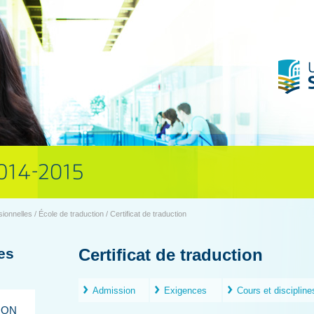
onnelles / École de traduction / Certificat de traduction
es
Certificat de traduction
Admission
Exigences
Cours et discipline
ION