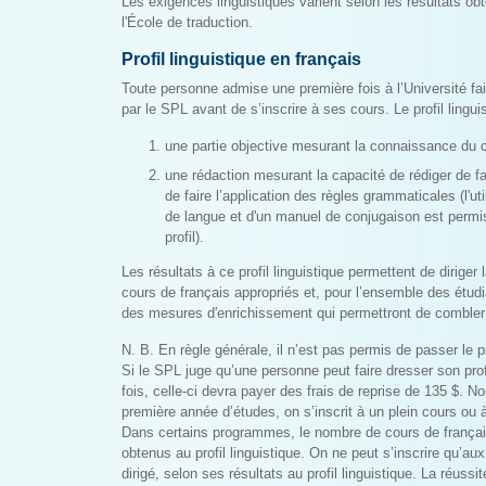
Les exigences linguistiques varient selon les résultats o
l'École de traduction.
Profil linguistique en français
Toute personne admise une première fois à l’Université fait
par le SPL avant de s’inscrire à ses cours. Le profil ling
une partie objective mesurant la connaissance du 
une rédaction mesurant la capacité de rédiger de f
de faire l’application des règles grammaticales (l'uti
de langue et d'un manuel de conjugaison est permis
profil).
Les résultats à ce profil linguistique permettent de diriger l
cours de français appropriés et, pour l’ensemble des étudi
des mesures d'enrichissement qui permettront de combler 
N. B. En règle générale, il n’est pas permis de passer le pro
Si le SPL juge qu’une personne peut faire dresser son prof
fois, celle-ci devra payer des frais de reprise de 135 $. 
première année d’études, on s’inscrit à un plein cours ou
Dans certains programmes, le nombre de cours de françai
obtenus au profil linguistique. On ne peut s’inscrire qu’au
dirigé, selon ses résultats au profil linguistique. La réuss