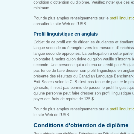
condition d’obtention du diplôme. Veuillez noter que ces 
minimum.
Pour de plus amples renseignements sur le
profil linguist
consulter le site Web de l'USB.
Profil linguistique en anglais
L’objet de ce profil est de diriger les étudiantes et étudian
langue seconde ou étrangère vers les mesures d'enrichiss
langue seconde appropriés. La participation à cette partie d
volontaire à moins qu’on doive ou qu'on veuille s’inscrire 
seconde. Une personne qui a obtenu un crédit pour Angla
pas tenue de faire dresser son profil linguistique en angl
présente des résultats du Canadian Language Benchmark
Exit Scores selon le CLB n'est pas tenue de passer le profi
générale, il n’est pas permis de passer le profil linguistiq
qu’une personne peut faire dresser son profil linguistique 
payer des frais de reprise de 135 $.
Pour de plus amples renseignements sur le
profil linguist
le site Web de l'USB.
Conditions d'obtention de diplôme
Pour obtenir son diplôme, l’étudiante ou l’étudiant doit a