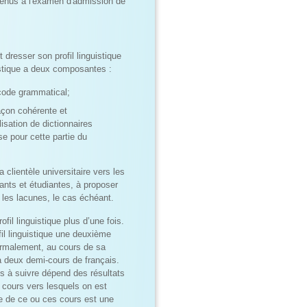
btenus à l'examen d'admission de
 dresser son profil linguistique
uistique a deux composantes :
code grammatical;
açon cohérente et
lisation de dictionnaires
e pour cette partie du
a clientèle universitaire vers les
ants et étudiantes, à proposer
les lacunes, le cas échéant.
fil linguistique plus d’une fois.
il linguistique une deuxième
Normalement, au cours de sa
 à deux demi‑cours de français.
s à suivre dépend des résultats
x cours vers lesquels on est
ite de ce ou ces cours est une