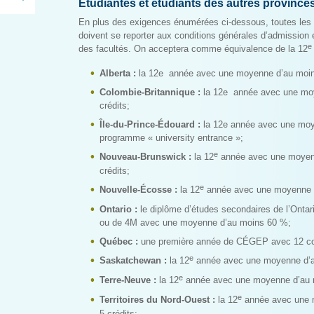
Étudiantes et étudiants des autres provinc
En plus des exigences énumérées ci-dessous, toutes les é
doivent se reporter aux conditions générales d’admission e
e
des facultés. On acceptera comme équivalence de la 12
Alberta :
la 12e année avec une moyenne d’au moins
Colombie-Britannique :
la 12e année avec une mo
crédits;
Île-du-Prince-Édouard :
la 12e année avec une moy
programme « university entrance »;
e
Nouveau-Brunswick :
la 12
année avec une moyen
crédits;
e
Nouvelle-Écosse :
la 12
année avec une moyenne 
Ontario :
le diplôme d’études secondaires de l’Onta
ou de 4M avec une moyenne d’au moins 60 %;
Québec :
une première année de CÉGEP avec 12 c
e
Saskatchewan :
la 12
année avec une moyenne d’au
e
Terre-Neuve :
la 12
année avec une moyenne d’au m
e
Territoires du Nord-Ouest :
la 12
année avec une 
5 crédits;