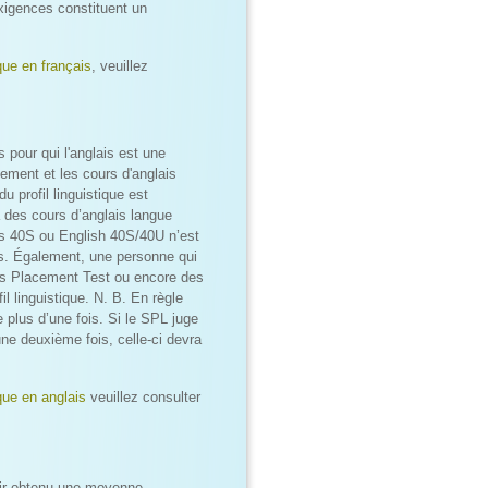
exigences constituent un
ique en français
, veuillez
ts pour qui l'anglais est une
ement et les cours d'anglais
u profil linguistique est
à des cours d’anglais langue
is 40S ou English 40S/40U n’est
ais. Également, une personne qui
s Placement Test ou encore des
l linguistique. N. B. En règle
ue plus d’une fois. Si le SPL juge
une deuxième fois, celle-ci devra
ique en anglais
veuillez consulter
voir obtenu une moyenne