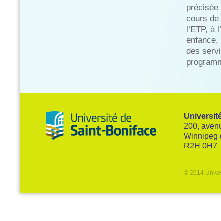
précisée 
cours de
l’ETP, à 
enfance, 
des serv
programme
Universit
200, avenu
Winnipeg 
R2H 0H7
© 2014 Univer