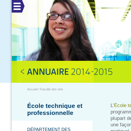
Menu
Accueil / Faculté des arts
École technique et
L’
École t
programme
professionnelle
plupart d
une faço
DÉPARTEMENT DES