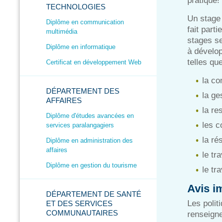
pratique!
TECHNOLOGIES
Un stage 
Diplôme en communication
fait part
multimédia
stages se
Diplôme en informatique
à dévelo
telles que
Certificat en développement Web
la co
DÉPARTEMENT DES
la ge
AFFAIRES
la re
Diplôme d'études avancées en
les c
services paralangagiers
la ré
Diplôme en administration des
affaires
le tr
Diplôme en gestion du tourisme
le tr
Avis i
DÉPARTEMENT DE SANTÉ
Les polit
ET DES SERVICES
COMMUNAUTAIRES
renseign