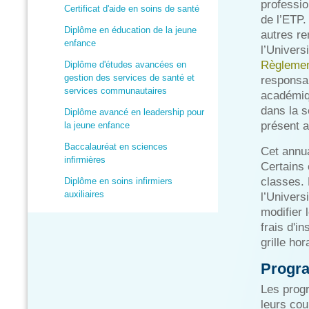
professio
Certificat d'aide en soins de santé
de l’ETP.
Diplôme en éducation de la jeune
autres re
enfance
l’Univers
Règleme
Diplôme d'études avancées en
gestion des services de santé et
responsab
services communautaires
académiqu
dans la 
Diplôme avancé en leadership pour
présent a
la jeune enfance
Baccalauréat en sciences
Cet annu
infirmières
Certains
classes. 
Diplôme en soins infirmiers
auxiliaires
l’Univers
modifier 
frais d'in
grille hor
Progr
Les progr
leurs cou