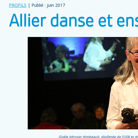
PROFILS
| Publié : juin 2017
Allier danse et e
Gisèle Johnson Himbeault, diplômée de l'USB et réc