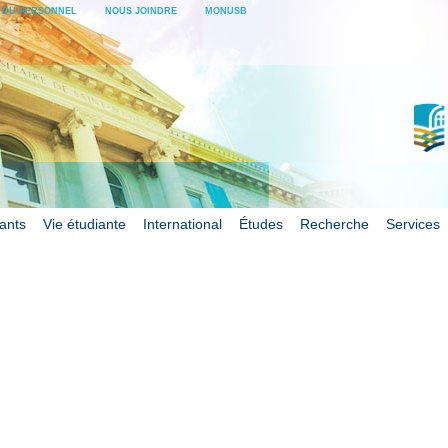
E DU PERSONNEL
NOUS JOINDRE
MONUSB
iants
Vie étudiante
International
Études
Recherche
Services