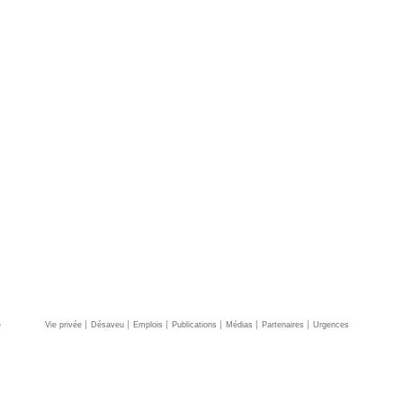
e
Vie privée
Désaveu
Emplois
Publications
Médias
Partenaires
Urgences