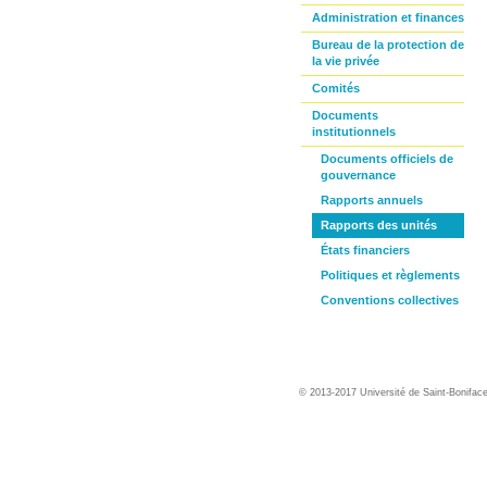
Administration et finances
Bureau de la protection de
la vie privée
Comités
Documents
institutionnels
Documents officiels de
gouvernance
Rapports annuels
Rapports des unités
États financiers
Politiques et règlements
Conventions collectives
© 2013-2017 Université de Saint-Bonifac