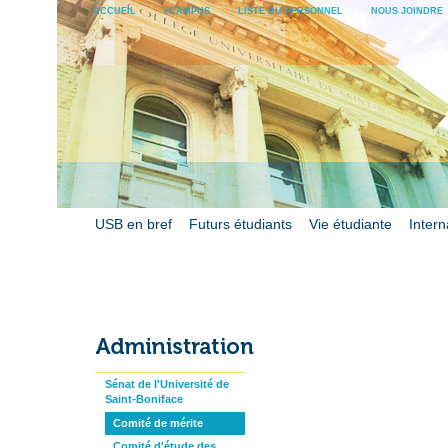
ACCUEIL
eCAMPUS
LISTE DU PERSONNEL
NOUS JOINDRE
USB en bref
Futurs étudiants
Vie étudiante
Intern
Sénat de l'Université de
Saint-Boniface
Comité de mérite
Comité d'étude des