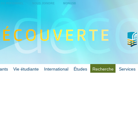
E DU PERSONNEL
NOUS JOINDRE
MONUSB
iants
Vie étudiante
International
Études
Recherche
Services