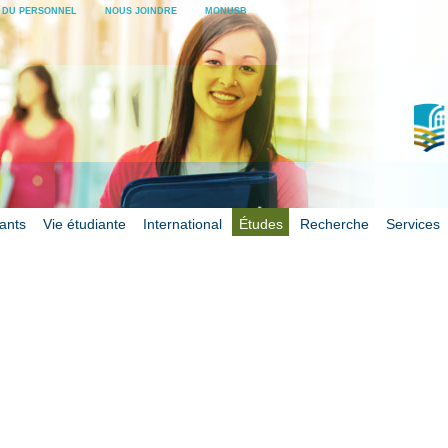
E DU PERSONNEL
NOUS JOINDRE
MONUSB
iants
Vie étudiante
International
Études
Recherche
Services