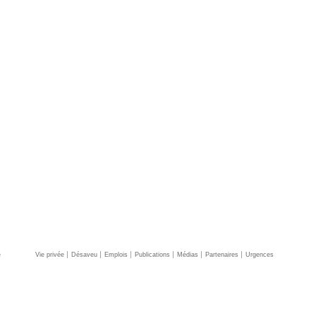
e
Vie privée
Désaveu
Emplois
Publications
Médias
Partenaires
Urgences