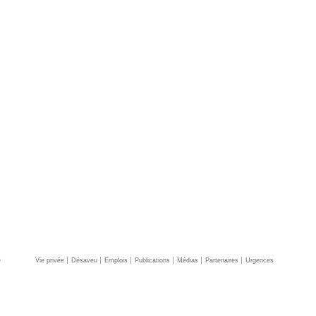
e
Vie privée
Désaveu
Emplois
Publications
Médias
Partenaires
Urgences