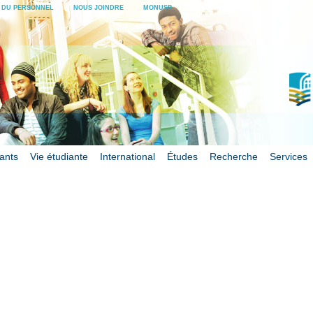
E DU PERSONNEL
NOUS JOINDRE
MONUSB
iants
Vie étudiante
International
Études
Recherche
Services