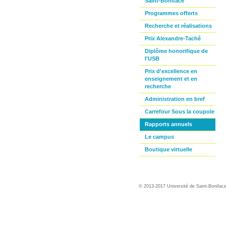
Saint-Boniface
Programmes offerts
Recherche et réalisations
Prix Alexandre-Taché
Diplôme honorifique de
l'USB
Prix d'excellence en
enseignement et en
recherche
Administration en bref
Carrefour Sous la coupole
Rapports annuels
Le campus
Boutique virtuelle
© 2013-2017 Université de Saint-Bonifac