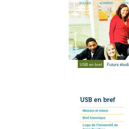
ACCUEIL
eCAMPUS
LIST
USB en bref
Futurs étud
Mission et vision
Bref historique
Logo de l'Université de