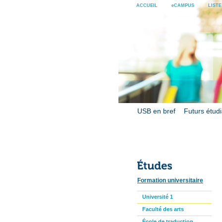
ACCUEIL
eCAMPUS
LIST
USB en bref
Futurs étud
Formation universitaire
Université 1
Faculté des arts
École de traduction