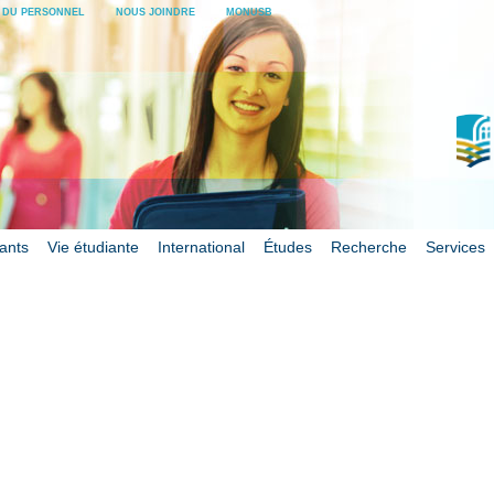
E DU PERSONNEL
NOUS JOINDRE
MONUSB
iants
Vie étudiante
International
Études
Recherche
Services