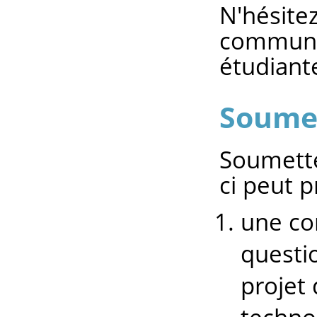
N'hésite
communic
étudiant
Soumet
Soumette
ci peut p
une co
questi
projet 