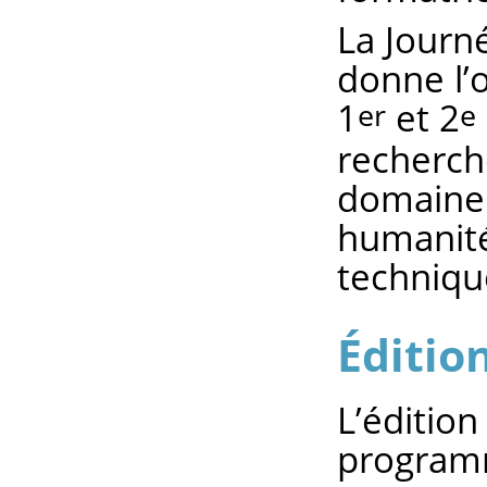
La Journé
donne l’
1
et 2
er
e
recherch
domaine d
humanité
techniqu
Édition
L’édition
programm