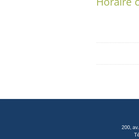
Horaire 
200, av
Té