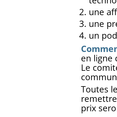
techno
une aff
une pr
un pod
Comment
en ligne 
Le comit
communiq
Toutes l
remettre 
prix ser