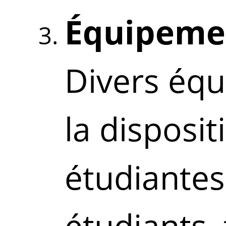
Équipemen
Divers éq
la disposit
étudiantes
étudiants,