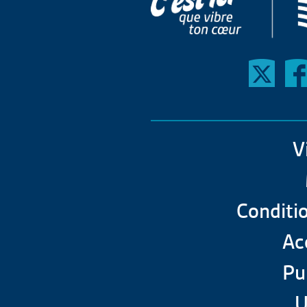
V
Conditio
Acc
Pu
U